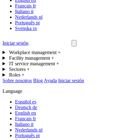
English
en
Français
fr
Italiano
it
Nederlands
nl
Português
pt
Svenska
sv
Iniciar sesión
Contáctanos
Workplace management
+
Facility management
+
IT service management
+
Sectores
+
Roles
+
Sobre nosotros
Blog
Ayuda
Iniciar sesión
Language
Español
es
Deutsch
de
English
en
Français
fr
Italiano
it
Nederlands
nl
Português
pt