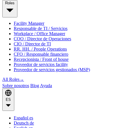
Roles
Facility Manager
Responsable de TI / Servicios
Workplace / Office Manager
COO / Director de Operaciones
CIO / Director de TI
RR. HH. / People Operations
CFO / Responsable financiero
Recepcionista / Front of house
Proveedor de servicios facility
Proveedor de servicios gestionados (MSP)
All Roles
→
Sobre nosotros
Blog
Ayuda
ES
Español
es
Deutsch
de