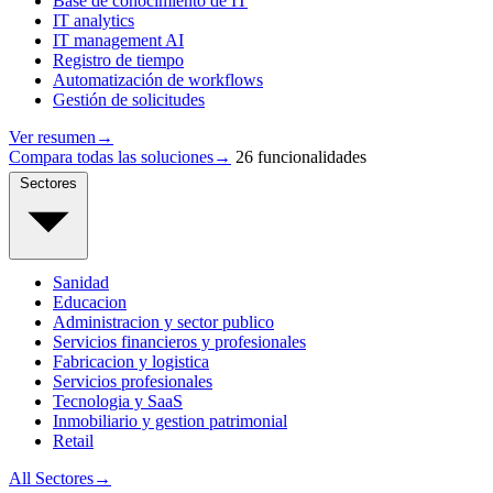
Base de conocimiento de IT
IT analytics
IT management AI
Registro de tiempo
Automatización de workflows
Gestión de solicitudes
Ver resumen
→
Compara todas las soluciones
→
26 funcionalidades
Sectores
Sanidad
Educacion
Administracion y sector publico
Servicios financieros y profesionales
Fabricacion y logistica
Servicios profesionales
Tecnologia y SaaS
Inmobiliario y gestion patrimonial
Retail
All Sectores
→