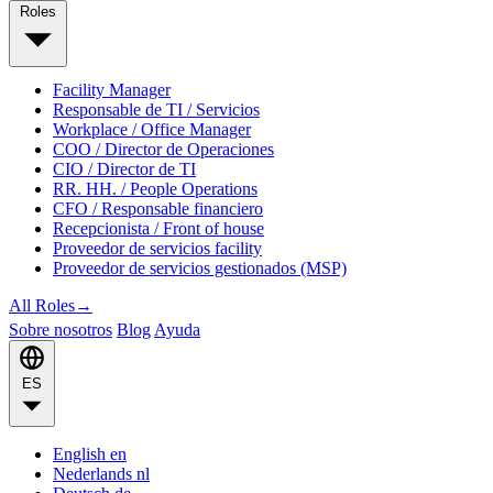
Roles
Facility Manager
Responsable de TI / Servicios
Workplace / Office Manager
COO / Director de Operaciones
CIO / Director de TI
RR. HH. / People Operations
CFO / Responsable financiero
Recepcionista / Front of house
Proveedor de servicios facility
Proveedor de servicios gestionados (MSP)
All Roles
→
Sobre nosotros
Blog
Ayuda
ES
English
en
Nederlands
nl