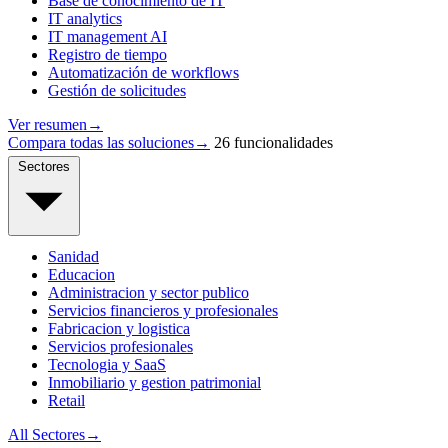
Base de conocimiento de IT
IT analytics
IT management AI
Registro de tiempo
Automatización de workflows
Gestión de solicitudes
Ver resumen
→
Compara todas las soluciones
→
26 funcionalidades
Sectores
Sanidad
Educacion
Administracion y sector publico
Servicios financieros y profesionales
Fabricacion y logistica
Servicios profesionales
Tecnologia y SaaS
Inmobiliario y gestion patrimonial
Retail
All Sectores
→