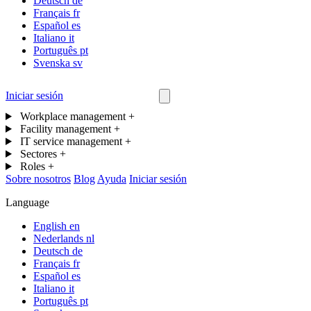
Deutsch
de
Français
fr
Español
es
Italiano
it
Português
pt
Svenska
sv
Iniciar sesión
Contáctanos
Workplace management
+
Facility management
+
IT service management
+
Sectores
+
Roles
+
Sobre nosotros
Blog
Ayuda
Iniciar sesión
Language
English
en
Nederlands
nl
Deutsch
de
Français
fr
Español
es
Italiano
it
Português
pt