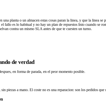
o que nunca fabricaste
n una planta o un almacen estas cosas paran la linea, y que la linea se
el fallo es lo habitual y no hay un plan de repuestos listo cuando se rom
esuelvan contra un mismo SLA antes de que te cuesten un turno.
tando de verdad
a despues, en forma de parada, en el peor momento posible.
, sin piezas a mano. El coste no es una reparacion: son los pedidos que 
en