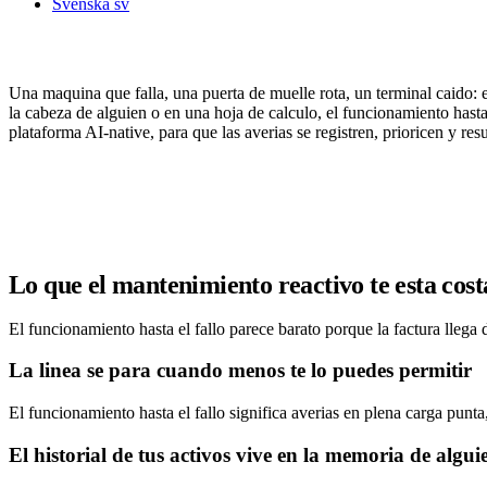
Svenska
sv
En la planta, cada hora de parada es product
Una maquina que falla, una puerta de muelle rota, un terminal caido: e
la cabeza de alguien o en una hoja de calculo, el funcionamiento hasta 
plataforma AI-native, para que las averias se registren, prioricen y r
Reservar una demo
Lo que el mantenimiento reactivo te esta cos
El funcionamiento hasta el fallo parece barato porque la factura lleg
La linea se para cuando menos te lo puedes permitir
El funcionamiento hasta el fallo significa averias en plena carga punta
El historial de tus activos vive en la memoria de algui