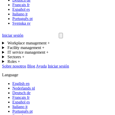
Deutsch
de
Français
fr
Español
es
Italiano
it
Português
pt
Svenska
sv
Iniciar sesión
Contáctanos
Workplace management
+
Facility management
+
IT service management
+
Sectores
+
Roles
+
Sobre nosotros
Blog
Ayuda
Iniciar sesión
Language
English
en
Nederlands
nl
Deutsch
de
Français
fr
Español
es
Italiano
it
Português
pt