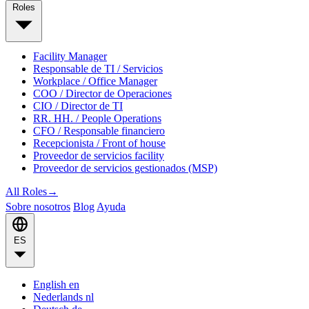
Roles
Facility Manager
Responsable de TI / Servicios
Workplace / Office Manager
COO / Director de Operaciones
CIO / Director de TI
RR. HH. / People Operations
CFO / Responsable financiero
Recepcionista / Front of house
Proveedor de servicios facility
Proveedor de servicios gestionados (MSP)
All Roles
→
Sobre nosotros
Blog
Ayuda
ES
English
en
Nederlands
nl