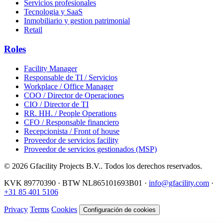
Servicios profesionales
Tecnologia y SaaS
Inmobiliario y gestion patrimonial
Retail
Roles
Facility Manager
Responsable de TI / Servicios
Workplace / Office Manager
COO / Director de Operaciones
CIO / Director de TI
RR. HH. / People Operations
CFO / Responsable financiero
Recepcionista / Front of house
Proveedor de servicios facility
Proveedor de servicios gestionados (MSP)
© 2026 Gfacility Projects B.V.. Todos los derechos reservados.
KVK 89770390 · BTW NL865101693B01 ·
info@gfacility.com
·
+31 85 401 5106
Privacy
Terms
Cookies
Configuración de cookies