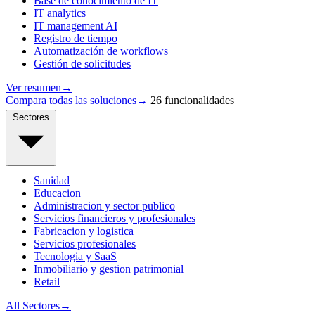
Base de conocimiento de IT
IT analytics
IT management AI
Registro de tiempo
Automatización de workflows
Gestión de solicitudes
Ver resumen
→
Compara todas las soluciones
→
26 funcionalidades
Sectores
Sanidad
Educacion
Administracion y sector publico
Servicios financieros y profesionales
Fabricacion y logistica
Servicios profesionales
Tecnologia y SaaS
Inmobiliario y gestion patrimonial
Retail
All Sectores
→