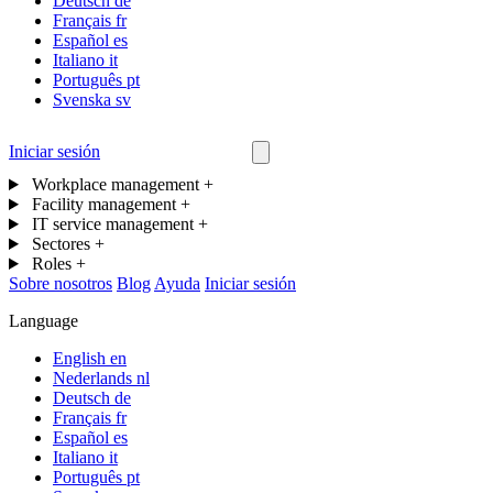
Deutsch
de
Français
fr
Español
es
Italiano
it
Português
pt
Svenska
sv
Iniciar sesión
Contáctanos
Workplace management
+
Facility management
+
IT service management
+
Sectores
+
Roles
+
Sobre nosotros
Blog
Ayuda
Iniciar sesión
Language
English
en
Nederlands
nl
Deutsch
de
Français
fr
Español
es
Italiano
it
Português
pt