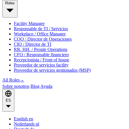
Roles
Facility Manager
Responsable de TI / Servicios
Workplace / Office Manager
COO / Director de Operaciones
CIO / Director de TI
RR. HH. / People Operations
CFO / Responsable financiero
Recepcionista / Front of house
Proveedor de servicios facility
Proveedor de servicios gestionados (MSP)
All Roles
→
Sobre nosotros
Blog
Ayuda
ES
English
en
Nederlands
nl