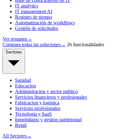
Base de conocimiento de IT
IT analytics
IT management AI
Registro de tiempo
Automatización de workflows
Gestión de solicitudes
Ver resumen
→
Compara todas las soluciones
→
26 funcionalidades
Sectores
Sanidad
Educacion
Administracion y sector publico
Servicios financieros y profesionales
Fabricacion y logistica
Servicios profesionales
Tecnologia y SaaS
Inmobiliario y gestion patrimonial
Retail
All Sectores
→