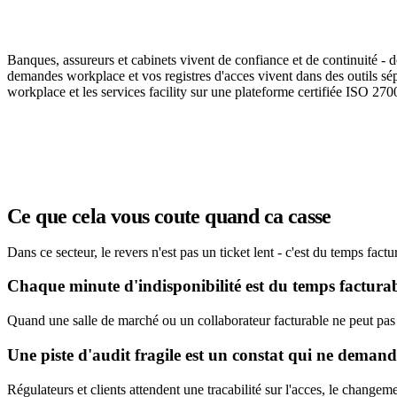
Quand un poste tombe ou qu'un auditeur inter
Banques, assureurs et cabinets vivent de confiance et de continuité - do
demandes workplace et vos registres d'acces vivent dans des outils sépar
workplace et les services facility sur une plateforme certifiée ISO 2700
Réserver une démo
Ce que cela vous coute quand ca casse
Dans ce secteur, le revers n'est pas un ticket lent - c'est du temps factu
Chaque minute d'indisponibilité est du temps factura
Quand une salle de marché ou un collaborateur facturable ne peut pas t
Une piste d'audit fragile est un constat qui ne demand
Régulateurs et clients attendent une tracabilité sur l'acces, le changem