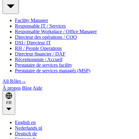
Facility Manager
Responsable IT / Services
Responsable Workplace / Office Manager
Directeur des opérations / COO
DSI / Directeur IT
RH / People Operations
Directeur financier / DAF
Réceptionniste / Accueil
Prestataire de services facility
Prestataire de services managés (MSP)
All Rôles
→
À propos
Blog
Aide
FR
English
en
Nederlands
nl
Deutsch
de