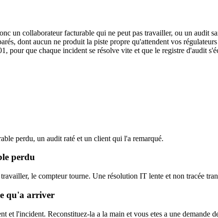
roge, le cout est immédiat
nc un collaborateur facturable qui ne peut pas travailler, ou un audit san
és, dont aucun ne produit la piste propre qu'attendent vos régulateurs et
1, pour que chaque incident se résolve vite et que le registre d'audit s'
rable perdu, un audit raté et un client qui l'a remarqué.
ble perdu
ravailler, le compteur tourne. Une résolution IT lente et non tracée tran
e qu'a arriver
ent et l'incident. Reconstituez-la a la main et vous etes a une demande de