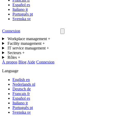
Français
fr
Español
es
Italiano
it
Português
pt
Svenska
sv
Connexion
Nous contacter
Workplace management
+
Facility management
+
IT service management
+
Secteurs
+
Rôles
+
À propos
Blog
Aide
Connexion
Language
English
en
Nederlands
nl
Deutsch
de
Français
fr
Español
es
Italiano
it
Português
pt
Svenska
sv