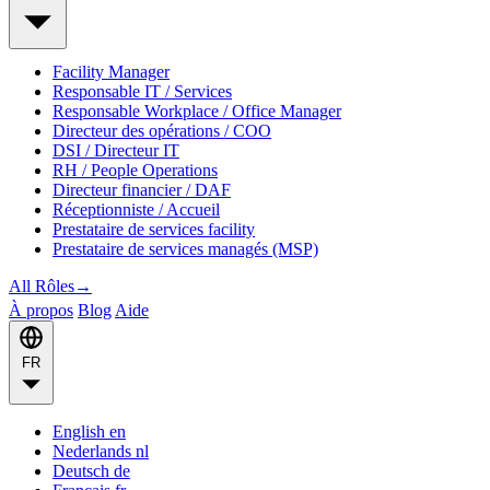
Facility Manager
Responsable IT / Services
Responsable Workplace / Office Manager
Directeur des opérations / COO
DSI / Directeur IT
RH / People Operations
Directeur financier / DAF
Réceptionniste / Accueil
Prestataire de services facility
Prestataire de services managés (MSP)
All Rôles
→
À propos
Blog
Aide
FR
English
en
Nederlands
nl
Deutsch
de