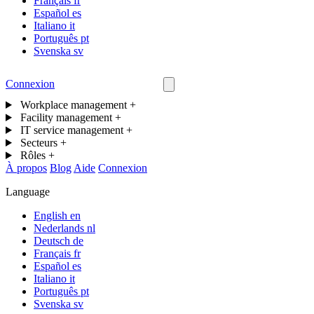
Français
fr
Español
es
Italiano
it
Português
pt
Svenska
sv
Connexion
Nous contacter
Workplace management
+
Facility management
+
IT service management
+
Secteurs
+
Rôles
+
À propos
Blog
Aide
Connexion
Language
English
en
Nederlands
nl
Deutsch
de
Français
fr
Español
es
Italiano
it
Português
pt
Svenska
sv