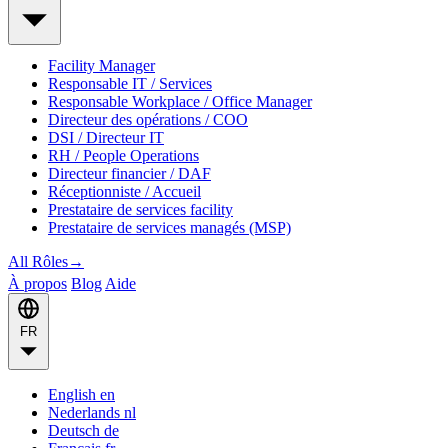
Facility Manager
Responsable IT / Services
Responsable Workplace / Office Manager
Directeur des opérations / COO
DSI / Directeur IT
RH / People Operations
Directeur financier / DAF
Réceptionniste / Accueil
Prestataire de services facility
Prestataire de services managés (MSP)
All Rôles
→
À propos
Blog
Aide
FR
English
en
Nederlands
nl
Deutsch
de