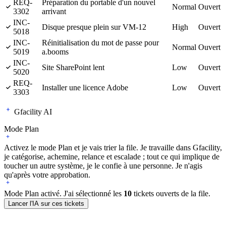
REQ-
Préparation du portable d'un nouvel
Normal
Ouvert
3302
arrivant
INC-
Disque presque plein sur VM-12
High
Ouvert
5018
INC-
Réinitialisation du mot de passe pour
Normal
Ouvert
5019
a.booms
INC-
Site SharePoint lent
Low
Ouvert
5020
REQ-
Installer une licence Adobe
Low
Ouvert
3303
Gfacility AI
Mode Plan
Activez le mode Plan et je vais trier la file. Je travaille dans Gfacility,
je catégorise, achemine, relance et escalade ; tout ce qui implique de
toucher un autre système, je le confie à une personne. Je n'agis
qu'après votre approbation.
Mode Plan activé. J'ai sélectionné les
10
tickets ouverts de la file.
Lancer l'IA sur ces tickets