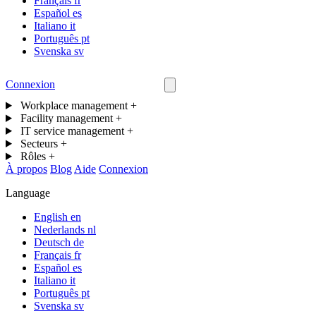
Français
fr
Español
es
Italiano
it
Português
pt
Svenska
sv
Connexion
Nous contacter
Workplace management
+
Facility management
+
IT service management
+
Secteurs
+
Rôles
+
À propos
Blog
Aide
Connexion
Language
English
en
Nederlands
nl
Deutsch
de
Français
fr
Español
es
Italiano
it
Português
pt
Svenska
sv