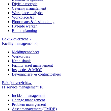
Digitale receptie
Catering management
Workplace analytics
Workplace AI
Floor maps & deskbooking
Hybride werken
Ruimteplanning
Bekijk overzicht
→
Facility management
6
Meldingenbeheer
Werkorders
Kennisbank
Facility asset management
Inspecties & MJOP
Leveranciers- & contractbeheer
Bekijk overzicht
→
IT service management
10
Incident management
Change management
Problem management
Asset management (CMDB)