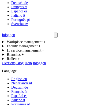
Deutsch
de
Français
fr
Español
es
Italiano
it
Português
pt
Svenska
sv
Inloggen
Neem contact op
Workplace management
+
Facility management
+
IT service management
+
Branches
+
Rollen
+
Over ons
Blog
Help
Inloggen
Language
English
en
Nederlands
nl
Deutsch
de
Français
fr
Español
es
Italiano
it
Português
pt