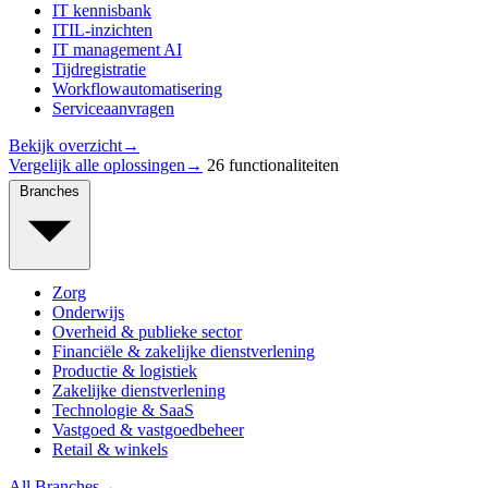
IT kennisbank
ITIL-inzichten
IT management AI
Tijdregistratie
Workflowautomatisering
Serviceaanvragen
Bekijk overzicht
→
Vergelijk alle oplossingen
→
26 functionaliteiten
Branches
Zorg
Onderwijs
Overheid & publieke sector
Financiële & zakelijke dienstverlening
Productie & logistiek
Zakelijke dienstverlening
Technologie & SaaS
Vastgoed & vastgoedbeheer
Retail & winkels
All Branches
→