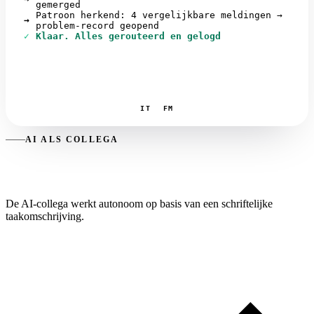
gemerged
Patroon herkend: 4 vergelijkbare meldingen →
→
problem-record geopend
✓
Klaar. Alles gerouteerd en gelogd
IT
FM
AI ALS COLLEGA
Op tekst gestuurd. Autonoom uitgevoerd.
De AI-collega werkt autonoom op basis van een schriftelijke
taakomschrijving.