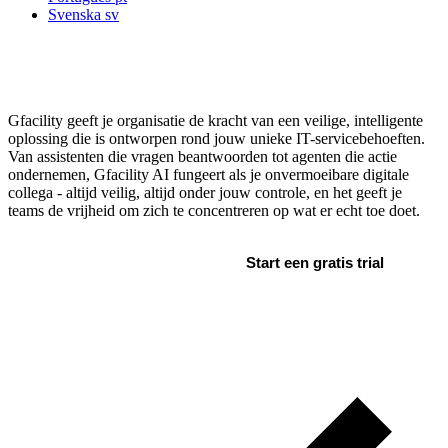
Svenska
sv
Voorbij de hype: bruikbare AI voor IT
Service Management
Gfacility geeft je organisatie de kracht van een veilige, intelligente
oplossing die is ontworpen rond jouw unieke IT-servicebehoeften.
Van assistenten die vragen beantwoorden tot agenten die actie
ondernemen, Gfacility AI fungeert als je onvermoeibare digitale
collega - altijd veilig, altijd onder jouw controle, en het geeft je
teams de vrijheid om zich te concentreren op wat er echt toe doet.
Plan ontdekkingsgesprek
Start een gratis trial