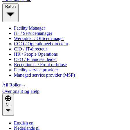
Rollen
Facility Manager
IT- / Servicemanager
Werkplek- / Officemanager
COO / Operationeel directeur
CIO / IT-directeur
HR / People Operations
CFO / Financieel leider
Receptionist / Front of house
Facility service provider
Managed service provider (MSP)
All Rollen
→
Over ons
Blog
Help
NL
English
en
Nederlands
nl