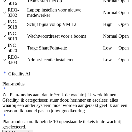
Teams start niet op
Normal
Open
5016
REQ-
Laptop instellen voor nieuwe
Normal
Open
3302
medewerker
INC-
Schijf bijna vol op VM-12
High
Open
5018
INC-
Wachtwoordreset voor a.booms
Normal
Open
5019
INC-
Trage SharePoint-site
Low
Open
5020
REQ-
Adobe-licentie installeren
Low
Open
3303
Gfacility AI
Plan-modus
Zet Plan-modus aan, dan triëer ik de wachtrij. Ik werk binnen
Gfacility, ik categoriseer, stuur door, herinner en escaleer; alles
waarbij een ander systeem moet worden aangeraakt geef ik aan een
persoon. Ik handel pas na jouw goedkeuring.
Plan-modus aan. Ik heb de
10
openstaande tickets in de wachtrij
geselecteerd.