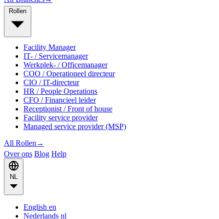
Rollen
Facility Manager
IT- / Servicemanager
Werkplek- / Officemanager
COO / Operationeel directeur
CIO / IT-directeur
HR / People Operations
CFO / Financieel leider
Receptionist / Front of house
Facility service provider
Managed service provider (MSP)
All Rollen
→
Over ons
Blog
Help
NL
English
en
Nederlands
nl