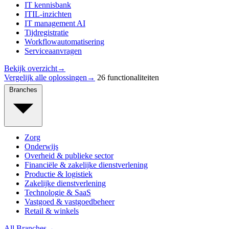
IT kennisbank
ITIL-inzichten
IT management AI
Tijdregistratie
Workflowautomatisering
Serviceaanvragen
Bekijk overzicht
→
Vergelijk alle oplossingen
→
26 functionaliteiten
Branches
Zorg
Onderwijs
Overheid & publieke sector
Financiële & zakelijke dienstverlening
Productie & logistiek
Zakelijke dienstverlening
Technologie & SaaS
Vastgoed & vastgoedbeheer
Retail & winkels
All Branches
→