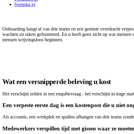
Svenska
sv
U bent eigenaar van de medewerkersbeleving
Onboarding hangt af van drie teams en een gemiste overdracht verpes
wachten en raken gefrustreerd. En u heeft geen zicht op wat mensen 
mensen wrijvingsloos beginnen.
Plan een demo
Wat een versnipperde beleving u kost
Het verschijnt zelden in een enquêtevraag - het verschijnt in trage st
Een verpeste eerste dag is een kostenpost die u niet 
Als accounts, een werkplek en spullen afhangen van drie teams zonder c
Medewerkers verspillen tijd met gissen waar ze moeten