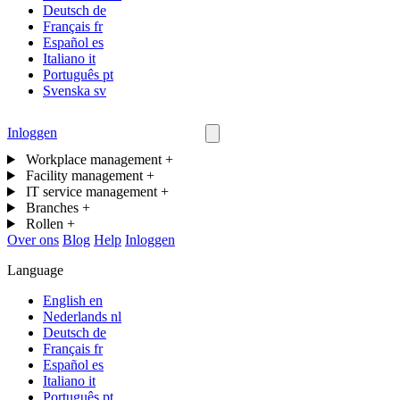
Deutsch
de
Français
fr
Español
es
Italiano
it
Português
pt
Svenska
sv
Inloggen
Neem contact op
Workplace management
+
Facility management
+
IT service management
+
Branches
+
Rollen
+
Over ons
Blog
Help
Inloggen
Language
English
en
Nederlands
nl
Deutsch
de
Français
fr
Español
es
Italiano
it
Português
pt