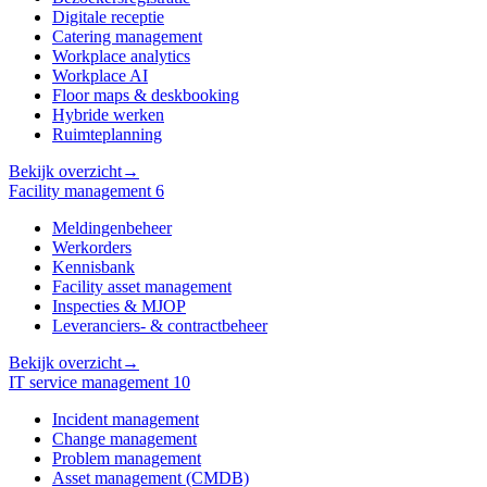
Digitale receptie
Catering management
Workplace analytics
Workplace AI
Floor maps & deskbooking
Hybride werken
Ruimteplanning
Bekijk overzicht
→
Facility management
6
Meldingenbeheer
Werkorders
Kennisbank
Facility asset management
Inspecties & MJOP
Leveranciers- & contractbeheer
Bekijk overzicht
→
IT service management
10
Incident management
Change management
Problem management
Asset management (CMDB)