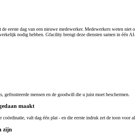
 - maar de momenten die haar vormen zijn e
t de eerste dag van een nieuwe medewerker. Medewerkers weten niet of 
werkelijk nodig hebben. Gfacility brengt deze diensten samen in één A
arts, gefrustreerde mensen en de goodwill die u juist moet beschermen.
ongedaan maakt
oördinatie, valt dag één plat - en die eerste indruk zet de toon voor al
 zijn