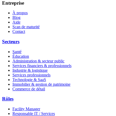
Entreprise
À propos
Blog
Aide
Scan de maturité
Contact
Secteurs
Santé
Éducation
Administration & secteur public
Services financiers & professionnels
Industrie & logistique
Services professionnels
Technologie & SaaS
Immobilier & gestion de patrimoine
Commerce de détail
Rôles
Facility Manager
Responsable IT / Services