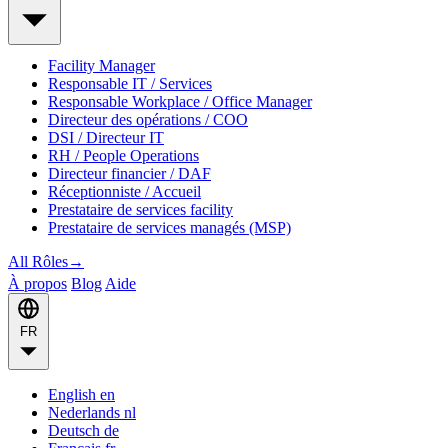
Facility Manager
Responsable IT / Services
Responsable Workplace / Office Manager
Directeur des opérations / COO
DSI / Directeur IT
RH / People Operations
Directeur financier / DAF
Réceptionniste / Accueil
Prestataire de services facility
Prestataire de services managés (MSP)
All Rôles
→
À propos
Blog
Aide
FR
English
en
Nederlands
nl
Deutsch
de