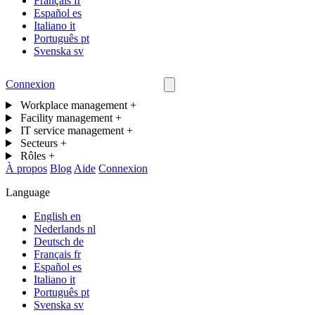
Français
fr
Español
es
Italiano
it
Português
pt
Svenska
sv
Connexion
Nous contacter
Workplace management
+
Facility management
+
IT service management
+
Secteurs
+
Rôles
+
À propos
Blog
Aide
Connexion
Language
English
en
Nederlands
nl
Deutsch
de
Français
fr
Español
es
Italiano
it
Português
pt
Svenska
sv