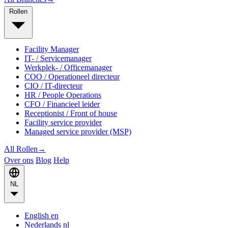
Rollen
Facility Manager
IT- / Servicemanager
Werkplek- / Officemanager
COO / Operationeel directeur
CIO / IT-directeur
HR / People Operations
CFO / Financieel leider
Receptionist / Front of house
Facility service provider
Managed service provider (MSP)
All Rollen
→
Over ons
Blog
Help
NL
English
en
Nederlands
nl