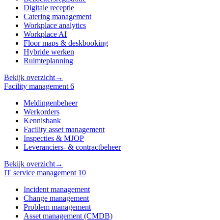
Digitale receptie
Catering management
Workplace analytics
Workplace AI
Floor maps & deskbooking
Hybride werken
Ruimteplanning
Bekijk overzicht
→
Facility management
6
Meldingenbeheer
Werkorders
Kennisbank
Facility asset management
Inspecties & MJOP
Leveranciers- & contractbeheer
Bekijk overzicht
→
IT service management
10
Incident management
Change management
Problem management
Asset management (CMDB)