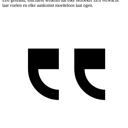
Een gebrand, touchless welkom dat elke bezoeker zich verwacht
laat voelen en elke aankomst moeiteloos laat ogen.