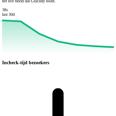
het live beeld dat Gfacility toont.
38s
last 30d
Incheck-tijd bezoekers