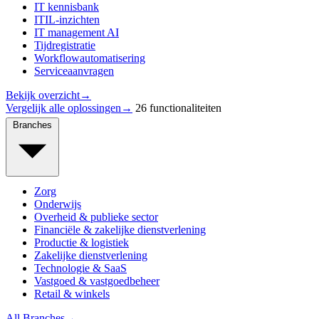
IT kennisbank
ITIL-inzichten
IT management AI
Tijdregistratie
Workflowautomatisering
Serviceaanvragen
Bekijk overzicht
→
Vergelijk alle oplossingen
→
26 functionaliteiten
Branches
Zorg
Onderwijs
Overheid & publieke sector
Financiële & zakelijke dienstverlening
Productie & logistiek
Zakelijke dienstverlening
Technologie & SaaS
Vastgoed & vastgoedbeheer
Retail & winkels
All Branches
→