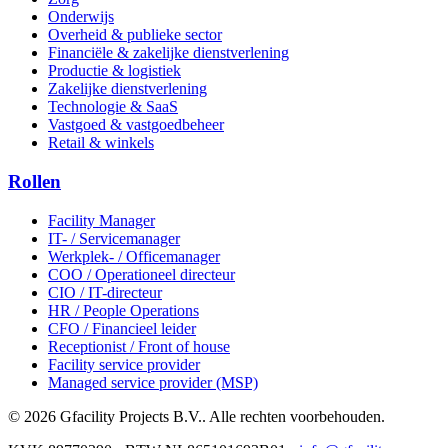
Onderwijs
Overheid & publieke sector
Financiële & zakelijke dienstverlening
Productie & logistiek
Zakelijke dienstverlening
Technologie & SaaS
Vastgoed & vastgoedbeheer
Retail & winkels
Rollen
Facility Manager
IT- / Servicemanager
Werkplek- / Officemanager
COO / Operationeel directeur
CIO / IT-directeur
HR / People Operations
CFO / Financieel leider
Receptionist / Front of house
Facility service provider
Managed service provider (MSP)
© 2026 Gfacility Projects B.V.. Alle rechten voorbehouden.