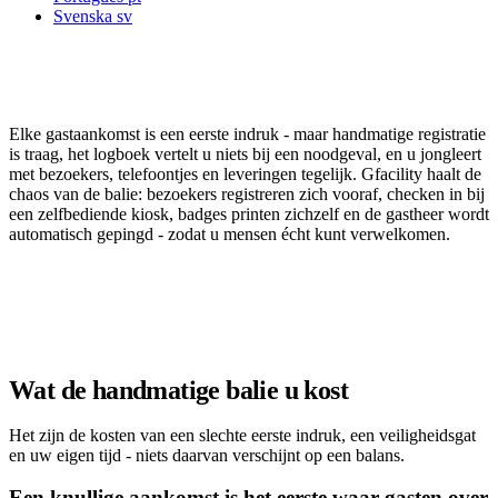
Svenska
sv
Een rij bij de balie, een papieren logboek, en
u die vijf dingen tegelijk doet
Elke gastaankomst is een eerste indruk - maar handmatige registratie
is traag, het logboek vertelt u niets bij een noodgeval, en u jongleert
met bezoekers, telefoontjes en leveringen tegelijk. Gfacility haalt de
chaos van de balie: bezoekers registreren zich vooraf, checken in bij
een zelfbediende kiosk, badges printen zichzelf en de gastheer wordt
automatisch gepingd - zodat u mensen écht kunt verwelkomen.
Plan een demo
Wat de handmatige balie u kost
Het zijn de kosten van een slechte eerste indruk, een veiligheidsgat
en uw eigen tijd - niets daarvan verschijnt op een balans.
Een knullige aankomst is het eerste waar gasten over