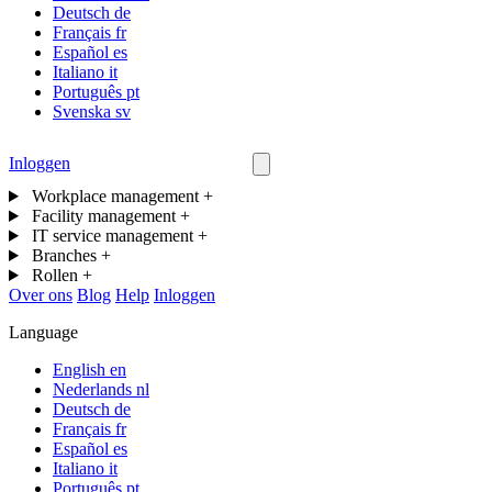
Deutsch
de
Français
fr
Español
es
Italiano
it
Português
pt
Svenska
sv
Inloggen
Neem contact op
Workplace management
+
Facility management
+
IT service management
+
Branches
+
Rollen
+
Over ons
Blog
Help
Inloggen
Language
English
en
Nederlands
nl
Deutsch
de
Français
fr
Español
es
Italiano
it
Português
pt