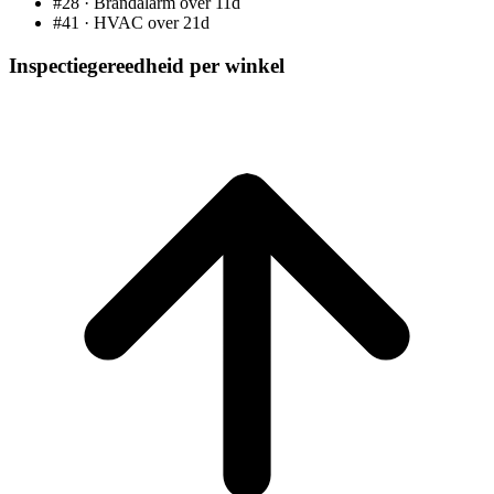
#28 · Brandalarm
over 11d
#41 · HVAC
over 21d
Inspectiegereedheid per winkel