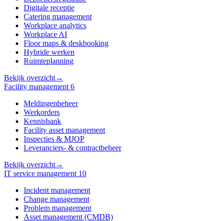
Digitale receptie
Catering management
Workplace analytics
Workplace AI
Floor maps & deskbooking
Hybride werken
Ruimteplanning
Bekijk overzicht
→
Facility management
6
Meldingenbeheer
Werkorders
Kennisbank
Facility asset management
Inspecties & MJOP
Leveranciers- & contractbeheer
Bekijk overzicht
→
IT service management
10
Incident management
Change management
Problem management
Asset management (CMDB)