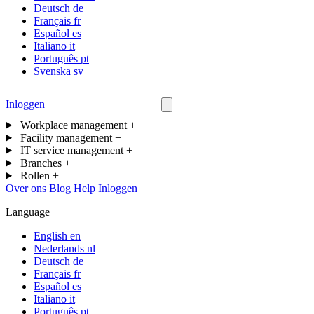
Deutsch
de
Français
fr
Español
es
Italiano
it
Português
pt
Svenska
sv
Inloggen
Neem contact op
Workplace management
+
Facility management
+
IT service management
+
Branches
+
Rollen
+
Over ons
Blog
Help
Inloggen
Language
English
en
Nederlands
nl
Deutsch
de
Français
fr
Español
es
Italiano
it
Português
pt