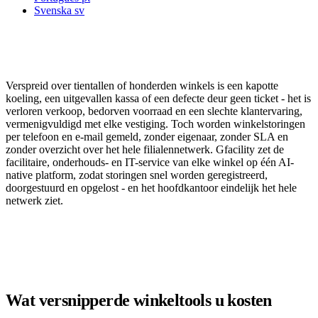
Svenska
sv
In retail is een winkel die niet kan verkopen
omzet die u nooit terugverdient
Verspreid over tientallen of honderden winkels is een kapotte
koeling, een uitgevallen kassa of een defecte deur geen ticket - het is
verloren verkoop, bedorven voorraad en een slechte klantervaring,
vermenigvuldigd met elke vestiging. Toch worden winkelstoringen
per telefoon en e-mail gemeld, zonder eigenaar, zonder SLA en
zonder overzicht over het hele filialennetwerk. Gfacility zet de
facilitaire, onderhouds- en IT-service van elke winkel op één AI-
native platform, zodat storingen snel worden geregistreerd,
doorgestuurd en opgelost - en het hoofdkantoor eindelijk het hele
netwerk ziet.
Plan een demo
Wat versnipperde winkeltools u kosten