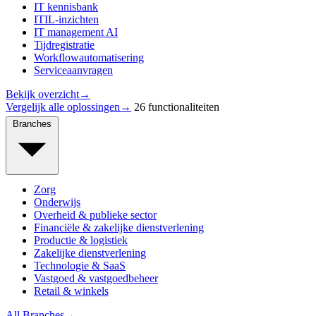
IT kennisbank
ITIL-inzichten
IT management AI
Tijdregistratie
Workflowautomatisering
Serviceaanvragen
Bekijk overzicht
→
Vergelijk alle oplossingen
→
26 functionaliteiten
Branches
Zorg
Onderwijs
Overheid & publieke sector
Financiële & zakelijke dienstverlening
Productie & logistiek
Zakelijke dienstverlening
Technologie & SaaS
Vastgoed & vastgoedbeheer
Retail & winkels
All Branches
→