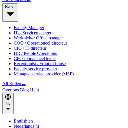
Rollen
Facility Manager
IT- / Servicemanager
Werkplek- / Officemanager
COO / Operationeel directeur
CIO / IT-directeur
HR / People Operations
CFO / Financieel leider
Receptionist / Front of house
Facility service provider
Managed service provider (MSP)
All Rollen
→
Over ons
Blog
Help
NL
English
en
Nederlands
nl