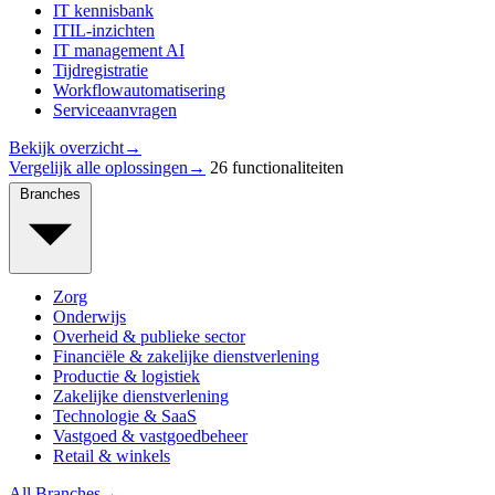
IT kennisbank
ITIL-inzichten
IT management AI
Tijdregistratie
Workflowautomatisering
Serviceaanvragen
Bekijk overzicht
→
Vergelijk alle oplossingen
→
26 functionaliteiten
Branches
Zorg
Onderwijs
Overheid & publieke sector
Financiële & zakelijke dienstverlening
Productie & logistiek
Zakelijke dienstverlening
Technologie & SaaS
Vastgoed & vastgoedbeheer
Retail & winkels
All Branches
→