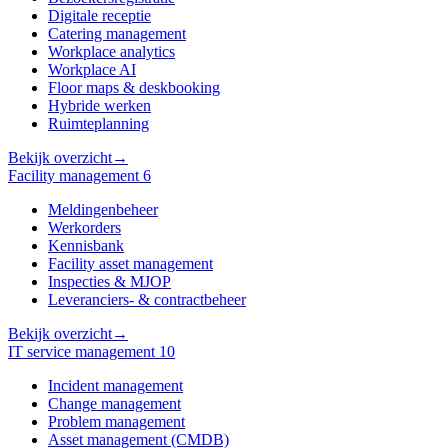
Digitale receptie
Catering management
Workplace analytics
Workplace AI
Floor maps & deskbooking
Hybride werken
Ruimteplanning
Bekijk overzicht
→
Facility management
6
Meldingenbeheer
Werkorders
Kennisbank
Facility asset management
Inspecties & MJOP
Leveranciers- & contractbeheer
Bekijk overzicht
→
IT service management
10
Incident management
Change management
Problem management
Asset management (CMDB)