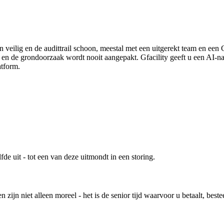
 wijziging is de volgende storing
n veilig en de audittrail schoon, meestal met een uitgerekt team en e
 en de grondoorzaak wordt nooit aangepakt. Gfacility geeft u een AI-na
atform.
de uit - tot een van deze uitmondt in een storing.
en zijn niet alleen moreel - het is de senior tijd waarvoor u betaalt, be