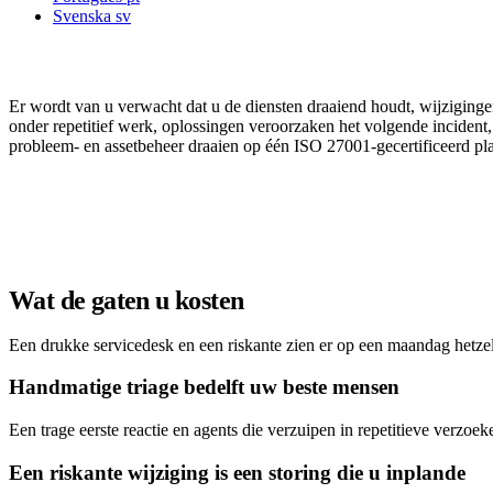
Svenska
sv
Uw team verzuipt in tickets - en elke riskante
Er wordt van u verwacht dat u de diensten draaiend houdt, wijziginge
onder repetitief werk, oplossingen veroorzaken het volgende incident,
probleem- en assetbeheer draaien op één ISO 27001-gecertificeerd pl
Plan een demo
Wat de gaten u kosten
Een drukke servicedesk en een riskante zien er op een maandag hetzelf
Handmatige triage bedelft uw beste mensen
Een trage eerste reactie en agents die verzuipen in repetitieve verzoek
Een riskante wijziging is een storing die u inplande