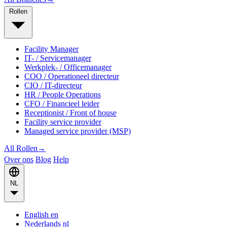
Rollen
Facility Manager
IT- / Servicemanager
Werkplek- / Officemanager
COO / Operationeel directeur
CIO / IT-directeur
HR / People Operations
CFO / Financieel leider
Receptionist / Front of house
Facility service provider
Managed service provider (MSP)
All Rollen
→
Over ons
Blog
Help
NL
English
en
Nederlands
nl