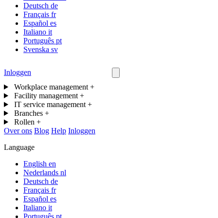
Deutsch
de
Français
fr
Español
es
Italiano
it
Português
pt
Svenska
sv
Inloggen
Neem contact op
Workplace management
+
Facility management
+
IT service management
+
Branches
+
Rollen
+
Over ons
Blog
Help
Inloggen
Language
English
en
Nederlands
nl
Deutsch
de
Français
fr
Español
es
Italiano
it
Português
pt