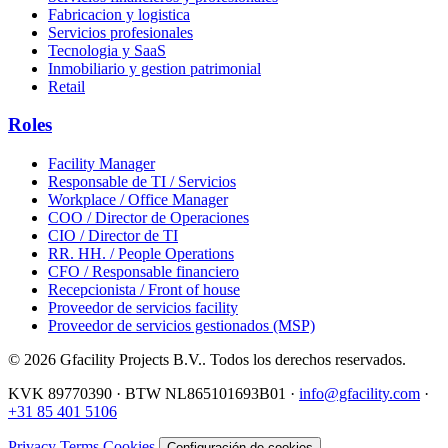
Fabricacion y logistica
Servicios profesionales
Tecnologia y SaaS
Inmobiliario y gestion patrimonial
Retail
Roles
Facility Manager
Responsable de TI / Servicios
Workplace / Office Manager
COO / Director de Operaciones
CIO / Director de TI
RR. HH. / People Operations
CFO / Responsable financiero
Recepcionista / Front of house
Proveedor de servicios facility
Proveedor de servicios gestionados (MSP)
© 2026 Gfacility Projects B.V.. Todos los derechos reservados.
KVK 89770390 · BTW NL865101693B01 ·
info@gfacility.com
·
+31 85 401 5106
Privacy
Terms
Cookies
Configuración de cookies