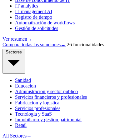
Base de conocimiento de IT
IT analytics
IT management AI
Registro de tiempo
Automatización de workflows
Gestión de solicitudes
Ver resumen
→
Compara todas las soluciones
→
26 funcionalidades
Sectores
Sanidad
Educacion
Administracion y sector publico
Servicios financieros y profesionales
Fabricacion y logistica
Servicios profesionales
Tecnologia y SaaS
Inmobiliario y gestion patrimonial
Retail
All Sectores
→