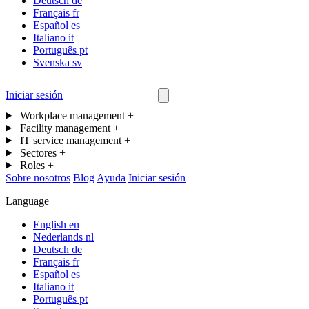
Deutsch
de
Français
fr
Español
es
Italiano
it
Português
pt
Svenska
sv
Iniciar sesión
Contáctanos
Workplace management
+
Facility management
+
IT service management
+
Sectores
+
Roles
+
Sobre nosotros
Blog
Ayuda
Iniciar sesión
Language
English
en
Nederlands
nl
Deutsch
de
Français
fr
Español
es
Italiano
it
Português
pt