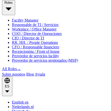
Roles
Facility Manager
Responsable de TI / Servicios
Workplace / Office Manager
COO / Director de Operaciones
CIO / Director de TI
RR. HH. / People Operations
CFO / Responsable financiero
Recepcionista / Front of house
Proveedor de servicios facility
Proveedor de servicios gestionados (MSP)
All Roles
→
Sobre nosotros
Blog
Ayuda
ES
English
en
Nederlands
nl