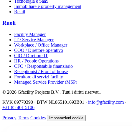
Tecnologia e SaaS
Immobiliare e property management
Retail
Ruoli
Facility Manager
IT / Service Manager
Workplace / Office Manager
COO / Direttore operativo
CIO / Direttore IT
HR / People Operations
CFO / Responsabile finanziario
Receptionist / Front of house
Fornitore di servizi facility
Managed Service Provider (MSP)
© 2026 Gfacility Projects B.V.. Tutti i diritti riservati.
KVK 89770390 · BTW NL865101693B01 ·
info@gfacility.com
·
+31 85 401 5106
Privacy
Terms
Cookies
Impostazioni cookie