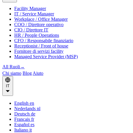
Facility Manager
IT / Service Manager
Workplace / Office Manager
COO / Direttore operativo
CIO / Direttore IT
HR / People Operations
CFO / Responsabile finanziario
Receptionist / Front of house
Fornitore di servizi facility
Managed Service Provider (MSP)
All Ruoli
→
Chi siamo
Blog
Aiuto
IT
English
en
Nederlands
nl
Deutsch
de
Français
fr
Español
es
Italiano
it