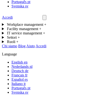
Português
pt
Svenska
sv
Accedi
Contattaci
Workplace management
+
Facility management
+
IT service management
+
Settori
+
Ruoli
+
Chi siamo
Blog
Aiuto
Accedi
Language
English
en
Nederlands
nl
Deutsch
de
Français
fr
Español
es
Italiano
it
Português
pt
Svenska
sv
Turn facility requests into tracked work