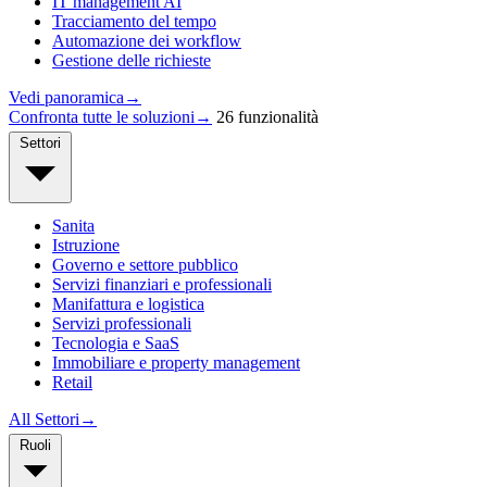
IT management AI
Tracciamento del tempo
Automazione dei workflow
Gestione delle richieste
Vedi panoramica
→
Confronta tutte le soluzioni
→
26 funzionalità
Settori
Sanita
Istruzione
Governo e settore pubblico
Servizi finanziari e professionali
Manifattura e logistica
Servizi professionali
Tecnologia e SaaS
Immobiliare e property management
Retail
All Settori
→
Ruoli