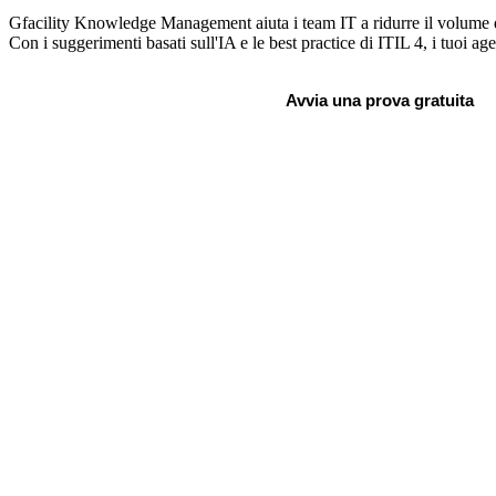
Gfacility Knowledge Management aiuta i team IT a ridurre il volume de
Con i suggerimenti basati sull'IA e le best practice di ITIL 4, i tuoi age
Prenota una discovery call
Avvia una prova gratuita