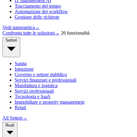
IT management AI
Tracciamento del tempo
Automazione dei workflow
Gestione delle richieste
Vedi panoramica
→
Confronta tutte le soluzioni
→
26 funzionalità
Settori
Sanita
Istruzione
Governo e settore pubblico
Servizi finanziari e professionali
Manifattura e logistica
Servizi professionali
Tecnologia e SaaS
Immobiliare e property management
Retail
All Settori
→
Ruoli