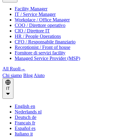
Facility Manager
IT / Service Manager
Workplace / Office Manager
COO / Direttore operativo
CIO / Direttore IT
HR / People Operations
CFO / Responsabile finanziario
Receptionist / Front of house
Fornitore di servizi facility
Managed Service Provider (MSP)
All Ruoli
→
Chi siamo
Blog
Aiuto
IT
English
en
Nederlands
nl
Deutsch
de
Français
fr
Español
es
Italiano
it