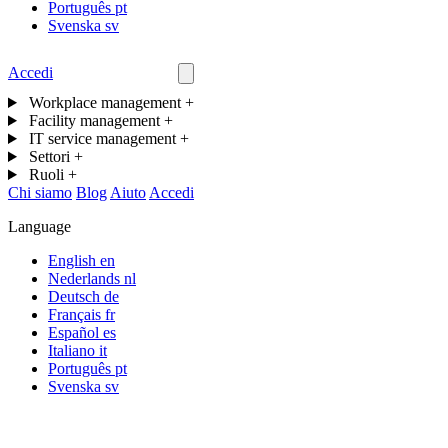
Português
pt
Svenska
sv
Accedi
Contattaci
Workplace management
+
Facility management
+
IT service management
+
Settori
+
Ruoli
+
Chi siamo
Blog
Aiuto
Accedi
Language
English
en
Nederlands
nl
Deutsch
de
Français
fr
Español
es
Italiano
it
Português
pt
Svenska
sv
Software per knowledgebase IT, basato sull'IA