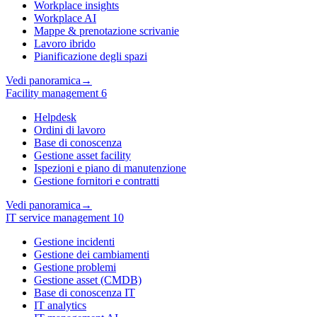
Workplace insights
Workplace AI
Mappe & prenotazione scrivanie
Lavoro ibrido
Pianificazione degli spazi
Vedi panoramica
→
Facility management
6
Helpdesk
Ordini di lavoro
Base di conoscenza
Gestione asset facility
Ispezioni e piano di manutenzione
Gestione fornitori e contratti
Vedi panoramica
→
IT service management
10
Gestione incidenti
Gestione dei cambiamenti
Gestione problemi
Gestione asset (CMDB)
Base di conoscenza IT
IT analytics