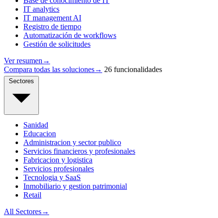
Base de conocimiento de IT
IT analytics
IT management AI
Registro de tiempo
Automatización de workflows
Gestión de solicitudes
Ver resumen
→
Compara todas las soluciones
→
26 funcionalidades
Sectores
Sanidad
Educacion
Administracion y sector publico
Servicios financieros y profesionales
Fabricacion y logistica
Servicios profesionales
Tecnologia y SaaS
Inmobiliario y gestion patrimonial
Retail
All Sectores
→