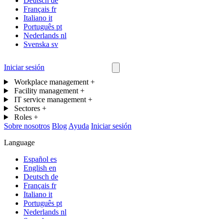
Deutsch
de
Français
fr
Italiano
it
Português
pt
Nederlands
nl
Svenska
sv
Iniciar sesión
Contáctanos
Workplace management
+
Facility management
+
IT service management
+
Sectores
+
Roles
+
Sobre nosotros
Blog
Ayuda
Iniciar sesión
Language
Español
es
English
en
Deutsch
de
Français
fr
Italiano
it
Português
pt
Nederlands
nl