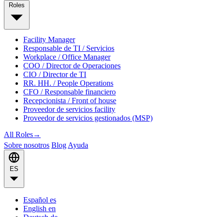
Roles
Facility Manager
Responsable de TI / Servicios
Workplace / Office Manager
COO / Director de Operaciones
CIO / Director de TI
RR. HH. / People Operations
CFO / Responsable financiero
Recepcionista / Front of house
Proveedor de servicios facility
Proveedor de servicios gestionados (MSP)
All Roles
→
Sobre nosotros
Blog
Ayuda
ES
Español
es
English
en