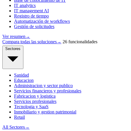
Base de conocimiento de IT
IT analytics
IT management AI
Registro de tiempo
Automatización de workflows
Gestión de solicitudes
Ver resumen
→
Compara todas las soluciones
→
26 funcionalidades
Sectores
Sanidad
Educacion
Administracion y sector publico
Servicios financieros y profesionales
Fabricacion y logistica
Servicios profesionales
Tecnologia y SaaS
Inmobiliario y gestion patrimonial
Retail
All Sectores
→