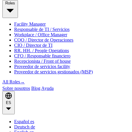
Roles
Facility Manager
Responsable de TI / Servicios
Workplace / Office Manager
COO / Director de Operaciones
CIO / Director de TI
RR. HH. / People Operations
CFO / Responsable financiero
Recepcionista / Front of house
Proveedor de servicios facility
Proveedor de servicios gestionados (MSP)
All Roles
→
Sobre nosotros
Blog
Ayuda
ES
Español
es
Deutsch
de