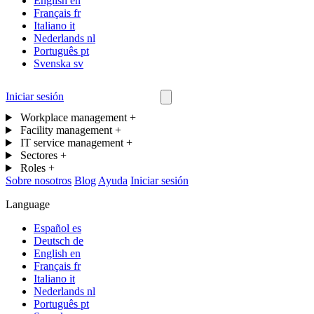
English
en
Français
fr
Italiano
it
Nederlands
nl
Português
pt
Svenska
sv
Iniciar sesión
Contáctanos
Workplace management
+
Facility management
+
IT service management
+
Sectores
+
Roles
+
Sobre nosotros
Blog
Ayuda
Iniciar sesión
Language
Español
es
Deutsch
de
English
en
Français
fr
Italiano
it
Nederlands
nl
Português
pt