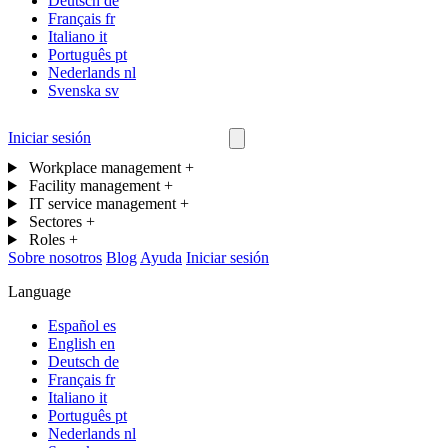
Deutsch
de
Français
fr
Italiano
it
Português
pt
Nederlands
nl
Svenska
sv
Iniciar sesión
Contáctanos
Workplace management
+
Facility management
+
IT service management
+
Sectores
+
Roles
+
Sobre nosotros
Blog
Ayuda
Iniciar sesión
Language
Español
es
English
en
Deutsch
de
Français
fr
Italiano
it
Português
pt
Nederlands
nl