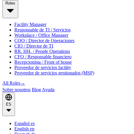
Roles
Facility Manager
Responsable de TI / Servicios
Workplace / Office Manager
COO / Director de Operaciones
CIO / Director de TI
RR. HH. / People Operations
CFO / Responsable financiero
Recepcionista / Front of house
Proveedor de servicios facility
Proveedor de servicios gestionados (MSP)
All Roles
→
Sobre nosotros
Blog
Ayuda
ES
Español
es
English
en