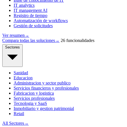
Base de conocimiento de IT
IT analytics
IT management AI
Registro de tiempo
Automatización de workflows
Gestión de solicitudes
Ver resumen
→
Compara todas las soluciones
→
26 funcionalidades
Sectores
Sanidad
Educacion
Administracion y sector publico
Servicios financieros y profesionales
Fabricacion y logistica
Servicios profesionales
Tecnologia y SaaS
Inmobiliario y gestion patrimonial
Retail
All Sectores
→