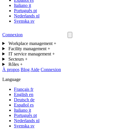
Español
es
Italiano
it
Português
pt
Nederlands
nl
Svenska
sv
Connexion
Nous contacter
Workplace management
+
Facility management
+
IT service management
+
Secteurs
+
Rôles
+
À propos
Blog
Aide
Connexion
Language
Français
fr
English
en
Deutsch
de
Español
es
Italiano
it
Português
pt
Nederlands
nl
Svenska
sv