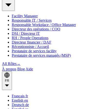
Facility Manager
Responsable IT / Services
Responsable Workplace / Office Manager
Directeur des opérations / COO
DSI / Directeur IT
RH / People Operations
Directeur financier / DAF
Réceptionniste / Accueil
Prestataire de services facility
Prestataire de services managés (MSP)
All Rôles
→
À propos
Blog
Aide
FR
Français
fr
English
en
Deutsch
de