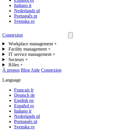
Español
es
Italiano
it
Nederlands
nl
Português
pt
Svenska
sv
Connexion
Nous contacter
Workplace management
+
Facility management
+
IT service management
+
Secteurs
+
Rôles
+
À propos
Blog
Aide
Connexion
Language
Français
fr
Deutsch
de
English
en
Español
es
Italiano
it
Nederlands
nl
Português
pt
Svenska
sv