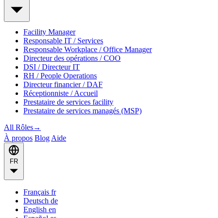
Facility Manager
Responsable IT / Services
Responsable Workplace / Office Manager
Directeur des opérations / COO
DSI / Directeur IT
RH / People Operations
Directeur financier / DAF
Réceptionniste / Accueil
Prestataire de services facility
Prestataire de services managés (MSP)
All Rôles
→
À propos
Blog
Aide
FR
Français
fr
Deutsch
de
English
en