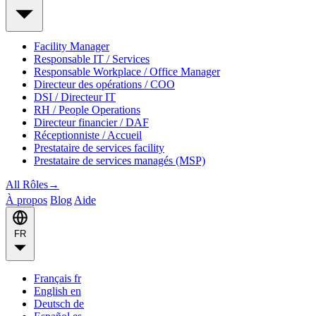
Facility Manager
Responsable IT / Services
Responsable Workplace / Office Manager
Directeur des opérations / COO
DSI / Directeur IT
RH / People Operations
Directeur financier / DAF
Réceptionniste / Accueil
Prestataire de services facility
Prestataire de services managés (MSP)
All Rôles
→
À propos
Blog
Aide
FR
Français
fr
English
en
Deutsch
de