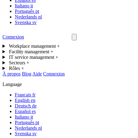
Español
es
Italiano
it
Português
pt
Nederlands
nl
Svenska
sv
Connexion
Nous contacter
Workplace management
+
Facility management
+
IT service management
+
Secteurs
+
Rôles
+
À propos
Blog
Aide
Connexion
Language
Français
fr
English
en
Deutsch
de
Español
es
Italiano
it
Português
pt
Nederlands
nl
Svenska
sv