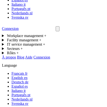
Español
es
Italiano
it
Português
pt
Nederlands
nl
Svenska
sv
Connexion
Nous contacter
Workplace management
+
Facility management
+
IT service management
+
Secteurs
+
Rôles
+
À propos
Blog
Aide
Connexion
Language
Français
fr
English
en
Deutsch
de
Español
es
Italiano
it
Português
pt
Nederlands
nl
Svenska
sv