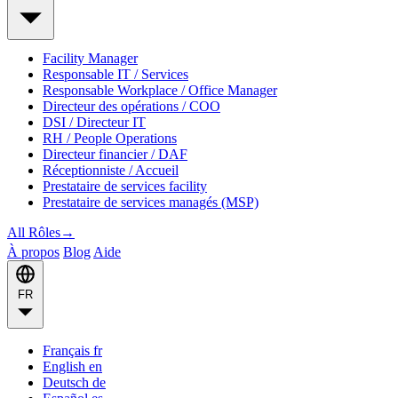
Facility Manager
Responsable IT / Services
Responsable Workplace / Office Manager
Directeur des opérations / COO
DSI / Directeur IT
RH / People Operations
Directeur financier / DAF
Réceptionniste / Accueil
Prestataire de services facility
Prestataire de services managés (MSP)
All Rôles
→
À propos
Blog
Aide
FR
Français
fr
English
en
Deutsch
de