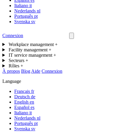
Español
es
Italiano
it
Nederlands
nl
Português
pt
Svenska
sv
Connexion
Nous contacter
Workplace management
+
Facility management
+
IT service management
+
Secteurs
+
Rôles
+
À propos
Blog
Aide
Connexion
Language
Français
fr
Deutsch
de
English
en
Español
es
Italiano
it
Nederlands
nl
Português
pt
Svenska
sv