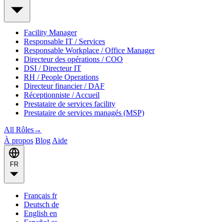
Facility Manager
Responsable IT / Services
Responsable Workplace / Office Manager
Directeur des opérations / COO
DSI / Directeur IT
RH / People Operations
Directeur financier / DAF
Réceptionniste / Accueil
Prestataire de services facility
Prestataire de services managés (MSP)
All Rôles
→
À propos
Blog
Aide
FR
Français
fr
Deutsch
de
English
en