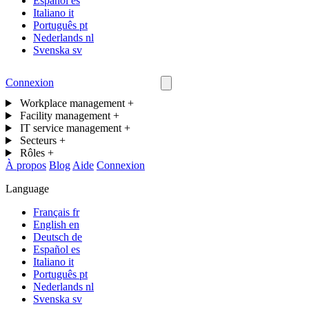
Español
es
Italiano
it
Português
pt
Nederlands
nl
Svenska
sv
Connexion
Nous contacter
Workplace management
+
Facility management
+
IT service management
+
Secteurs
+
Rôles
+
À propos
Blog
Aide
Connexion
Language
Français
fr
English
en
Deutsch
de
Español
es
Italiano
it
Português
pt
Nederlands
nl
Svenska
sv