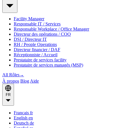
Facility Manager
Responsable IT / Services
Responsable Workplace / Office Manager
Directeur des opérations / COO
DSI / Directeur IT
RH / People Operations
Directeur financier / DAF
Réceptionniste / Accueil
Prestataire de services facility
Prestataire de services managés (MSP)
All Rôles
→
À propos
Blog
Aide
FR
Français
fr
English
en
Deutsch
de