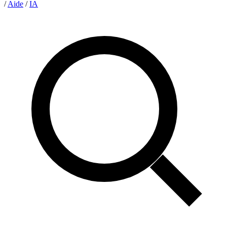
/
Aide
/
IA