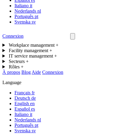
Español
es
Italiano
it
Nederlands
nl
Português
pt
Svenska
sv
Connexion
Nous contacter
Workplace management
+
Facility management
+
IT service management
+
Secteurs
+
Rôles
+
À propos
Blog
Aide
Connexion
Language
Français
fr
Deutsch
de
English
en
Español
es
Italiano
it
Nederlands
nl
Português
pt
Svenska
sv