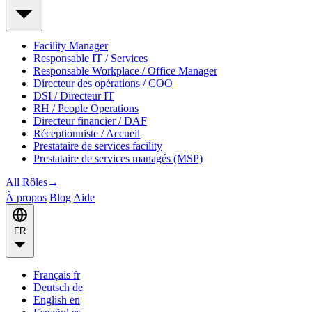
Facility Manager
Responsable IT / Services
Responsable Workplace / Office Manager
Directeur des opérations / COO
DSI / Directeur IT
RH / People Operations
Directeur financier / DAF
Réceptionniste / Accueil
Prestataire de services facility
Prestataire de services managés (MSP)
All Rôles
→
À propos
Blog
Aide
FR
Français
fr
Deutsch
de
English
en