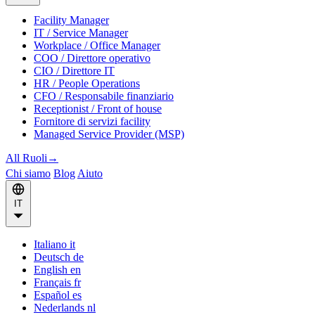
Facility Manager
IT / Service Manager
Workplace / Office Manager
COO / Direttore operativo
CIO / Direttore IT
HR / People Operations
CFO / Responsabile finanziario
Receptionist / Front of house
Fornitore di servizi facility
Managed Service Provider (MSP)
All Ruoli
→
Chi siamo
Blog
Aiuto
IT
Italiano
it
Deutsch
de
English
en
Français
fr
Español
es
Nederlands
nl