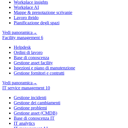
Workplace insights
Workplace AI
Mappe & prenotazione scrivanie
Lavoro ibrido
Pianificazione degli spazi
Vedi panoramica
→
Facility management
6
Helpdesk
Ordini di lavoro
Base di conoscenza
Gestione asset facility
Ispezioni e piano di manutenzione
Gestione fornitori e contratti
Vedi panoramica
→
IT service management
10
Gestione incidenti
Gestione dei cambiamenti
Gestione problemi
Gestione asset (CMDB)
Base di conoscenza IT
IT analytics