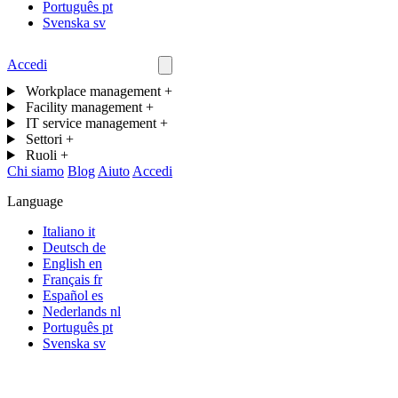
Português
pt
Svenska
sv
Accedi
Contattaci
Workplace management
+
Facility management
+
IT service management
+
Settori
+
Ruoli
+
Chi siamo
Blog
Aiuto
Accedi
Language
Italiano
it
Deutsch
de
English
en
Français
fr
Español
es
Nederlands
nl
Português
pt
Svenska
sv