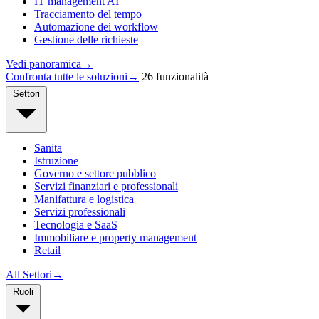
IT management AI
Tracciamento del tempo
Automazione dei workflow
Gestione delle richieste
Vedi panoramica
→
Confronta tutte le soluzioni
→
26 funzionalità
Settori
Sanita
Istruzione
Governo e settore pubblico
Servizi finanziari e professionali
Manifattura e logistica
Servizi professionali
Tecnologia e SaaS
Immobiliare e property management
Retail
All Settori
→
Ruoli