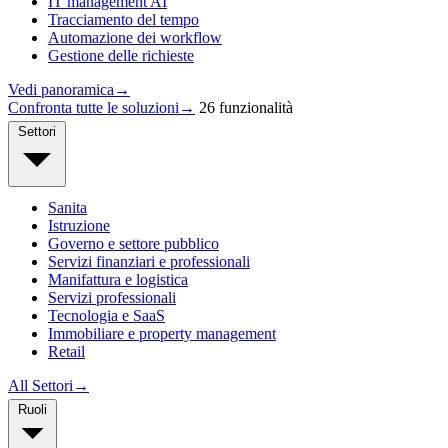
IT management AI
Tracciamento del tempo
Automazione dei workflow
Gestione delle richieste
Vedi panoramica
→
Confronta tutte le soluzioni
→
26 funzionalità
Settori
Sanita
Istruzione
Governo e settore pubblico
Servizi finanziari e professionali
Manifattura e logistica
Servizi professionali
Tecnologia e SaaS
Immobiliare e property management
Retail
All Settori
→
Ruoli