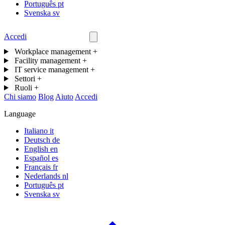
Português
pt
Svenska
sv
Accedi
Contattaci
Workplace management
+
Facility management
+
IT service management
+
Settori
+
Ruoli
+
Chi siamo
Blog
Aiuto
Accedi
Language
Italiano
it
Deutsch
de
English
en
Español
es
Français
fr
Nederlands
nl
Português
pt
Svenska
sv