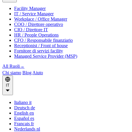
Facility Manager
IT / Service Manager
Workplace / Office Manager
COO / Direttore operativo
CIO / Direttore IT
HR / People Operations
CFO / Responsabile finanziario
Receptionist / Front of house
Fornitore di servizi facility
Managed Service Provider (MSP)
All Ruoli
→
Chi siamo
Blog
Aiuto
IT
Italiano
it
Deutsch
de
English
en
Español
es
Français
fr
Nederlands
nl