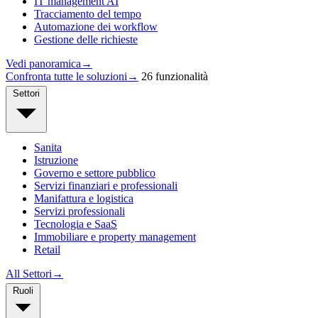
IT management AI
Tracciamento del tempo
Automazione dei workflow
Gestione delle richieste
Vedi panoramica
→
Confronta tutte le soluzioni
→
26 funzionalità
Settori
Sanita
Istruzione
Governo e settore pubblico
Servizi finanziari e professionali
Manifattura e logistica
Servizi professionali
Tecnologia e SaaS
Immobiliare e property management
Retail
All Settori
→
Ruoli