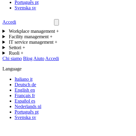
Português
pt
Svenska
sv
Accedi
Contattaci
Workplace management
+
Facility management
+
IT service management
+
Settori
+
Ruoli
+
Chi siamo
Blog
Aiuto
Accedi
Language
Italiano
it
Deutsch
de
English
en
Français
fr
Español
es
Nederlands
nl
Português
pt
Svenska
sv