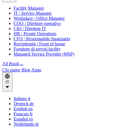
Facility Manager
IT / Service Manager
Workplace / Office Manager
COO / Direttore operativo
CIO / Direttore IT
HR / People Operations
CFO / Responsabile finanziario
Receptionist / Front of house
Fornitore di servizi facility
Managed Service Provider (MSP)
All Ruoli
→
Chi siamo
Blog
Aiuto
IT
Italiano
it
Deutsch
de
English
en
Français
fr
Español
es
Nederlands
nl