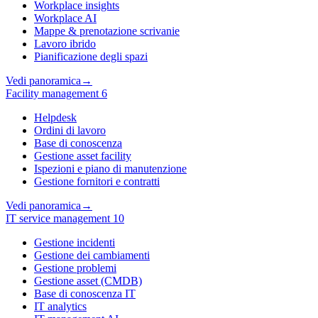
Workplace insights
Workplace AI
Mappe & prenotazione scrivanie
Lavoro ibrido
Pianificazione degli spazi
Vedi panoramica
→
Facility management
6
Helpdesk
Ordini di lavoro
Base di conoscenza
Gestione asset facility
Ispezioni e piano di manutenzione
Gestione fornitori e contratti
Vedi panoramica
→
IT service management
10
Gestione incidenti
Gestione dei cambiamenti
Gestione problemi
Gestione asset (CMDB)
Base di conoscenza IT
IT analytics