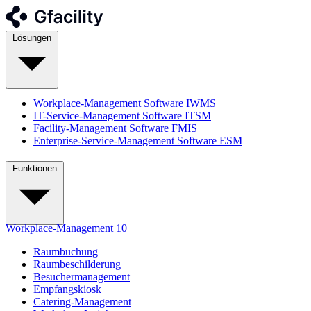
Lösungen
Workplace-Management Software
IWMS
IT-Service-Management Software
ITSM
Facility-Management Software
FMIS
Enterprise-Service-Management Software
ESM
Funktionen
Workplace-Management
10
Raumbuchung
Raumbeschilderung
Besuchermanagement
Empfangskiosk
Catering-Management