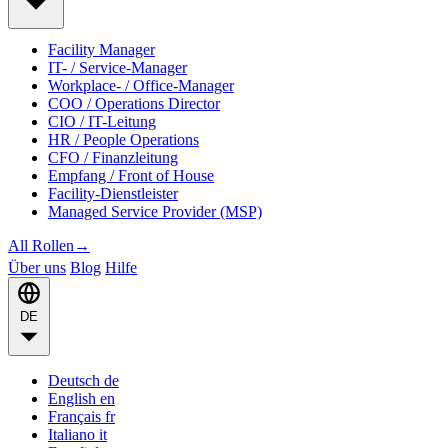
Facility Manager
IT- / Service-Manager
Workplace- / Office-Manager
COO / Operations Director
CIO / IT-Leitung
HR / People Operations
CFO / Finanzleitung
Empfang / Front of House
Facility-Dienstleister
Managed Service Provider (MSP)
All Rollen
→
Über uns
Blog
Hilfe
DE
Deutsch
de
English
en
Français
fr
Italiano
it