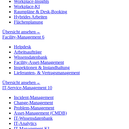
Workplace-Insights
Workplace-KI
Raumpläne & Desk-Booking
Hybrides Arbeiten
Flächenplanung
Übersicht ansehen
→
Facility-Management
6
Helpdesk
Arbeitsaufträge
Wissensdatenbank
Facility-Asset-Management
Inspektionen & Instandhaltung
Lieferanten- & Vertragsmanagement
Übersicht ansehen
→
IT-Service-Management
10
Incident-Management
Change-Management
Problem-Management
Asset-Management (CMDB)
IT-Wissensdatenbank
IT-Analytics
IT-Management-KI