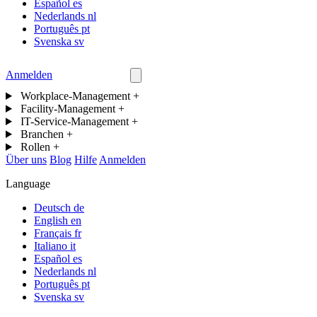
Español
es
Nederlands
nl
Português
pt
Svenska
sv
Anmelden
Kontakt
Workplace-Management
+
Facility-Management
+
IT-Service-Management
+
Branchen
+
Rollen
+
Über uns
Blog
Hilfe
Anmelden
Language
Deutsch
de
English
en
Français
fr
Italiano
it
Español
es
Nederlands
nl
Português
pt
Svenska
sv