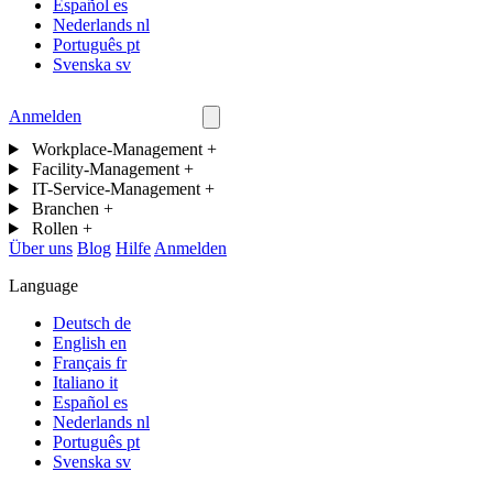
Español
es
Nederlands
nl
Português
pt
Svenska
sv
Anmelden
Kontakt
Workplace-Management
+
Facility-Management
+
IT-Service-Management
+
Branchen
+
Rollen
+
Über uns
Blog
Hilfe
Anmelden
Language
Deutsch
de
English
en
Français
fr
Italiano
it
Español
es
Nederlands
nl
Português
pt
Svenska
sv