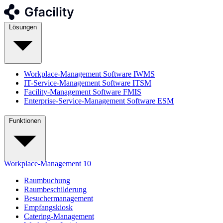
Lösungen
Workplace-Management Software
IWMS
IT-Service-Management Software
ITSM
Facility-Management Software
FMIS
Enterprise-Service-Management Software
ESM
Funktionen
Workplace-Management
10
Raumbuchung
Raumbeschilderung
Besuchermanagement
Empfangskiosk
Catering-Management