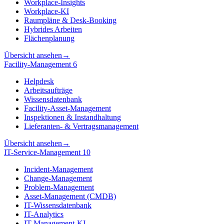
Workplace-Insights
Workplace-KI
Raumpläne & Desk-Booking
Hybrides Arbeiten
Flächenplanung
Übersicht ansehen
→
Facility-Management
6
Helpdesk
Arbeitsaufträge
Wissensdatenbank
Facility-Asset-Management
Inspektionen & Instandhaltung
Lieferanten- & Vertragsmanagement
Übersicht ansehen
→
IT-Service-Management
10
Incident-Management
Change-Management
Problem-Management
Asset-Management (CMDB)
IT-Wissensdatenbank
IT-Analytics
IT-Management-KI