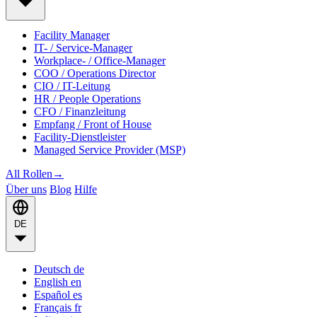
Facility Manager
IT- / Service-Manager
Workplace- / Office-Manager
COO / Operations Director
CIO / IT-Leitung
HR / People Operations
CFO / Finanzleitung
Empfang / Front of House
Facility-Dienstleister
Managed Service Provider (MSP)
All Rollen
→
Über uns
Blog
Hilfe
DE
Deutsch
de
English
en
Español
es
Français
fr