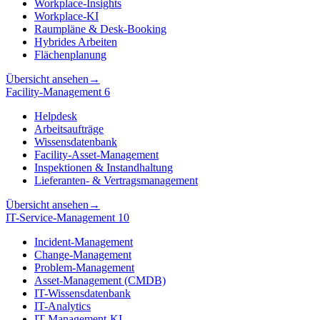
Workplace-Insights
Workplace-KI
Raumpläne & Desk-Booking
Hybrides Arbeiten
Flächenplanung
Übersicht ansehen
→
Facility-Management
6
Helpdesk
Arbeitsaufträge
Wissensdatenbank
Facility-Asset-Management
Inspektionen & Instandhaltung
Lieferanten- & Vertragsmanagement
Übersicht ansehen
→
IT-Service-Management
10
Incident-Management
Change-Management
Problem-Management
Asset-Management (CMDB)
IT-Wissensdatenbank
IT-Analytics
IT-Management-KI