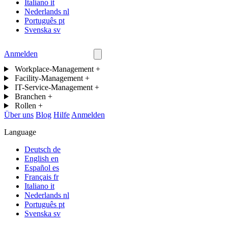
Italiano
it
Nederlands
nl
Português
pt
Svenska
sv
Anmelden
Kontakt
Workplace-Management
+
Facility-Management
+
IT-Service-Management
+
Branchen
+
Rollen
+
Über uns
Blog
Hilfe
Anmelden
Language
Deutsch
de
English
en
Español
es
Français
fr
Italiano
it
Nederlands
nl
Português
pt
Svenska
sv