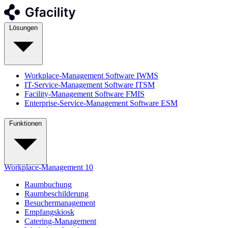
Lösungen
Workplace-Management Software
IWMS
IT-Service-Management Software
ITSM
Facility-Management Software
FMIS
Enterprise-Service-Management Software
ESM
Funktionen
Workplace-Management
10
Raumbuchung
Raumbeschilderung
Besuchermanagement
Empfangskiosk
Catering-Management