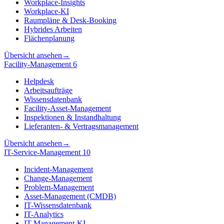
Workplace-Insights
Workplace-KI
Raumpläne & Desk-Booking
Hybrides Arbeiten
Flächenplanung
Übersicht ansehen
→
Facility-Management
6
Helpdesk
Arbeitsaufträge
Wissensdatenbank
Facility-Asset-Management
Inspektionen & Instandhaltung
Lieferanten- & Vertragsmanagement
Übersicht ansehen
→
IT-Service-Management
10
Incident-Management
Change-Management
Problem-Management
Asset-Management (CMDB)
IT-Wissensdatenbank
IT-Analytics
IT-Management-KI