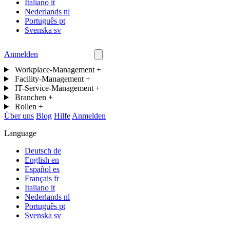
Italiano
it
Nederlands
nl
Português
pt
Svenska
sv
Anmelden
Kontakt
Workplace-Management
+
Facility-Management
+
IT-Service-Management
+
Branchen
+
Rollen
+
Über uns
Blog
Hilfe
Anmelden
Language
Deutsch
de
English
en
Español
es
Français
fr
Italiano
it
Nederlands
nl
Português
pt
Svenska
sv