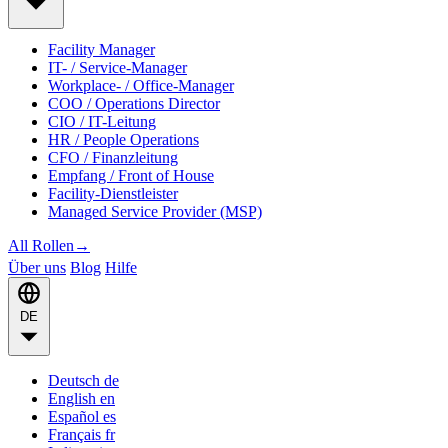
Facility Manager
IT- / Service-Manager
Workplace- / Office-Manager
COO / Operations Director
CIO / IT-Leitung
HR / People Operations
CFO / Finanzleitung
Empfang / Front of House
Facility-Dienstleister
Managed Service Provider (MSP)
All Rollen
→
Über uns
Blog
Hilfe
DE
Deutsch
de
English
en
Español
es
Français
fr