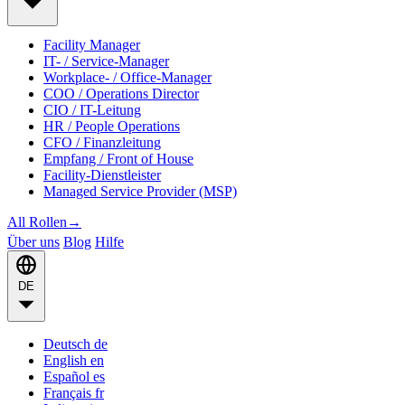
Facility Manager
IT- / Service-Manager
Workplace- / Office-Manager
COO / Operations Director
CIO / IT-Leitung
HR / People Operations
CFO / Finanzleitung
Empfang / Front of House
Facility-Dienstleister
Managed Service Provider (MSP)
All Rollen
→
Über uns
Blog
Hilfe
DE
Deutsch
de
English
en
Español
es
Français
fr