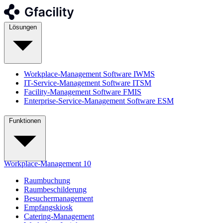
Lösungen
Workplace-Management Software
IWMS
IT-Service-Management Software
ITSM
Facility-Management Software
FMIS
Enterprise-Service-Management Software
ESM
Funktionen
Workplace-Management
10
Raumbuchung
Raumbeschilderung
Besuchermanagement
Empfangskiosk
Catering-Management