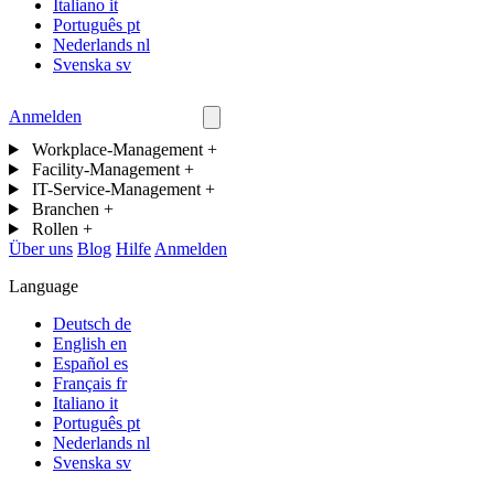
Italiano
it
Português
pt
Nederlands
nl
Svenska
sv
Anmelden
Kontakt
Workplace-Management
+
Facility-Management
+
IT-Service-Management
+
Branchen
+
Rollen
+
Über uns
Blog
Hilfe
Anmelden
Language
Deutsch
de
English
en
Español
es
Français
fr
Italiano
it
Português
pt
Nederlands
nl
Svenska
sv