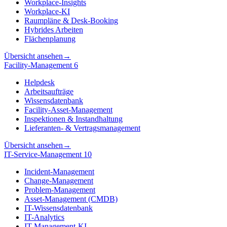
Workplace-Insights
Workplace-KI
Raumpläne & Desk-Booking
Hybrides Arbeiten
Flächenplanung
Übersicht ansehen
→
Facility-Management
6
Helpdesk
Arbeitsaufträge
Wissensdatenbank
Facility-Asset-Management
Inspektionen & Instandhaltung
Lieferanten- & Vertragsmanagement
Übersicht ansehen
→
IT-Service-Management
10
Incident-Management
Change-Management
Problem-Management
Asset-Management (CMDB)
IT-Wissensdatenbank
IT-Analytics
IT-Management-KI