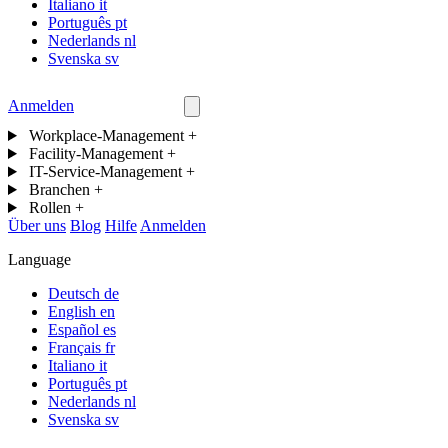
Italiano
it
Português
pt
Nederlands
nl
Svenska
sv
Anmelden
Kontakt
Workplace-Management
+
Facility-Management
+
IT-Service-Management
+
Branchen
+
Rollen
+
Über uns
Blog
Hilfe
Anmelden
Language
Deutsch
de
English
en
Español
es
Français
fr
Italiano
it
Português
pt
Nederlands
nl
Svenska
sv