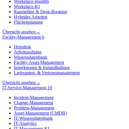
Workplace-Insights
Workplace-KI
Raumpläne & Desk-Booking
Hybrides Arbeiten
Flächenplanung
Übersicht ansehen
→
Facility-Management
6
Helpdesk
Arbeitsaufträge
Wissensdatenbank
Facility-Asset-Management
Inspektionen & Instandhaltung
Lieferanten- & Vertragsmanagement
Übersicht ansehen
→
IT-Service-Management
10
Incident-Management
Change-Management
Problem-Management
Asset-Management (CMDB)
IT-Wissensdatenbank
IT-Analytics
IT-Management-KI