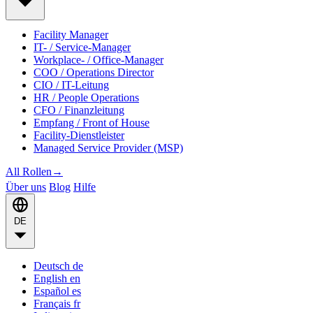
Facility Manager
IT- / Service-Manager
Workplace- / Office-Manager
COO / Operations Director
CIO / IT-Leitung
HR / People Operations
CFO / Finanzleitung
Empfang / Front of House
Facility-Dienstleister
Managed Service Provider (MSP)
All Rollen
→
Über uns
Blog
Hilfe
DE
Deutsch
de
English
en
Español
es
Français
fr