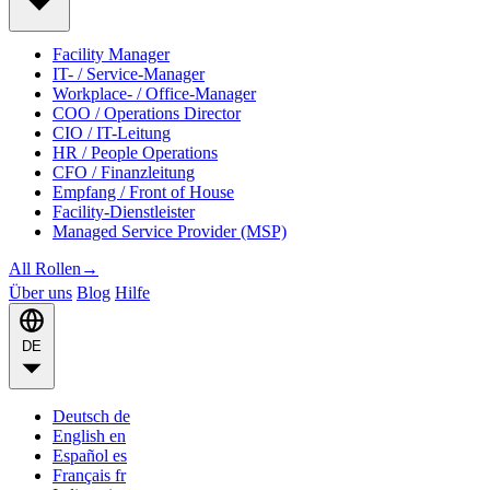
Facility Manager
IT- / Service-Manager
Workplace- / Office-Manager
COO / Operations Director
CIO / IT-Leitung
HR / People Operations
CFO / Finanzleitung
Empfang / Front of House
Facility-Dienstleister
Managed Service Provider (MSP)
All Rollen
→
Über uns
Blog
Hilfe
DE
Deutsch
de
English
en
Español
es
Français
fr