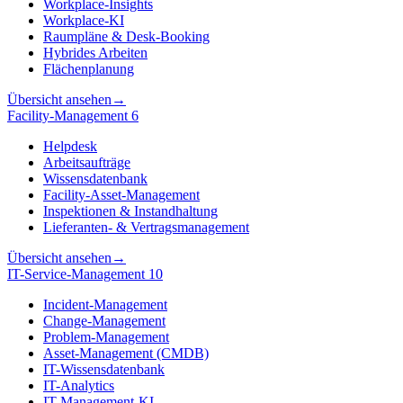
Workplace-Insights
Workplace-KI
Raumpläne & Desk-Booking
Hybrides Arbeiten
Flächenplanung
Übersicht ansehen
→
Facility-Management
6
Helpdesk
Arbeitsaufträge
Wissensdatenbank
Facility-Asset-Management
Inspektionen & Instandhaltung
Lieferanten- & Vertragsmanagement
Übersicht ansehen
→
IT-Service-Management
10
Incident-Management
Change-Management
Problem-Management
Asset-Management (CMDB)
IT-Wissensdatenbank
IT-Analytics
IT-Management-KI