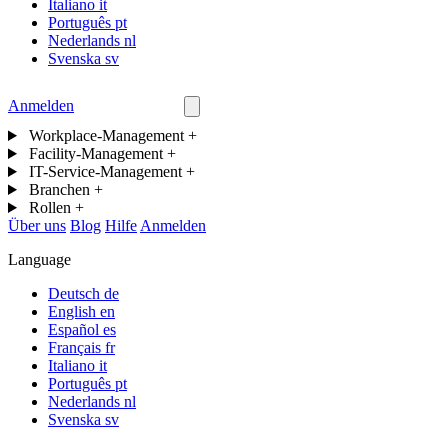
Italiano
it
Português
pt
Nederlands
nl
Svenska
sv
Anmelden
Kontakt
Workplace-Management
+
Facility-Management
+
IT-Service-Management
+
Branchen
+
Rollen
+
Über uns
Blog
Hilfe
Anmelden
Language
Deutsch
de
English
en
Español
es
Français
fr
Italiano
it
Português
pt
Nederlands
nl
Svenska
sv