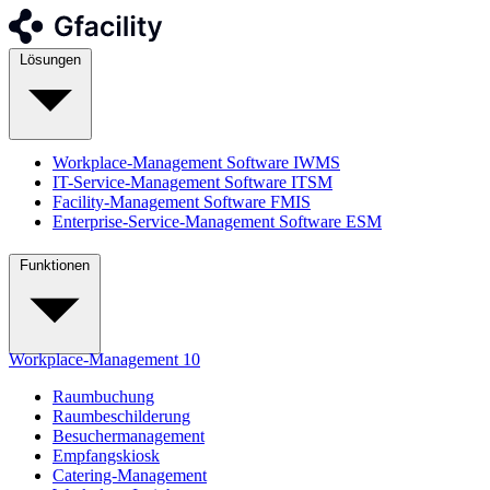
Lösungen
Workplace-Management Software
IWMS
IT-Service-Management Software
ITSM
Facility-Management Software
FMIS
Enterprise-Service-Management Software
ESM
Funktionen
Workplace-Management
10
Raumbuchung
Raumbeschilderung
Besuchermanagement
Empfangskiosk
Catering-Management