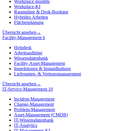
Workplace-Insights
Workplace-KI
Raumpläne & Desk-Booking
Hybrides Arbeiten
Flächenplanung
Übersicht ansehen
→
Facility-Management
6
Helpdesk
Arbeitsaufträge
Wissensdatenbank
Facility-Asset-Management
Inspektionen & Instandhaltung
Lieferanten- & Vertragsmanagement
Übersicht ansehen
→
IT-Service-Management
10
Incident-Management
Change-Management
Problem-Management
Asset-Management (CMDB)
IT-Wissensdatenbank
IT-Analytics
IT-Management-KI