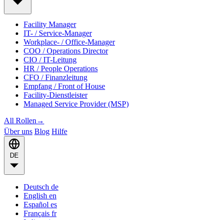
Facility Manager
IT- / Service-Manager
Workplace- / Office-Manager
COO / Operations Director
CIO / IT-Leitung
HR / People Operations
CFO / Finanzleitung
Empfang / Front of House
Facility-Dienstleister
Managed Service Provider (MSP)
All Rollen
→
Über uns
Blog
Hilfe
DE
Deutsch
de
English
en
Español
es
Français
fr