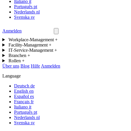
Italiano
it
Português
pt
Nederlands
nl
Svenska
sv
Anmelden
Kontakt
Workplace-Management
+
Facility-Management
+
IT-Service-Management
+
Branchen
+
Rollen
+
Über uns
Blog
Hilfe
Anmelden
Language
Deutsch
de
English
en
Español
es
Français
fr
Italiano
it
Português
pt
Nederlands
nl
Svenska
sv