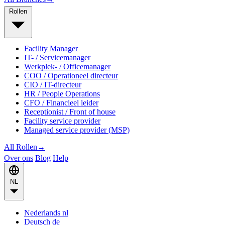
Rollen
Facility Manager
IT- / Servicemanager
Werkplek- / Officemanager
COO / Operationeel directeur
CIO / IT-directeur
HR / People Operations
CFO / Financieel leider
Receptionist / Front of house
Facility service provider
Managed service provider (MSP)
All Rollen
→
Over ons
Blog
Help
NL
Nederlands
nl
Deutsch
de