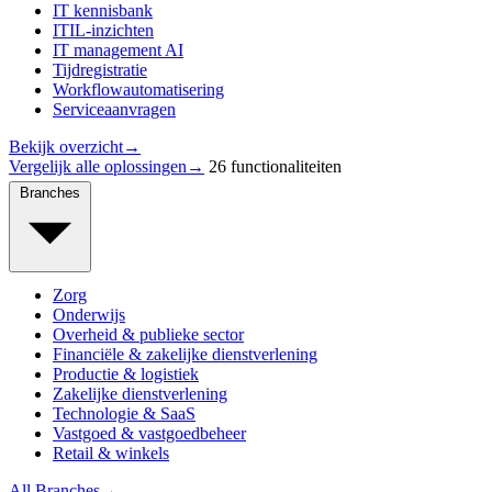
IT kennisbank
ITIL-inzichten
IT management AI
Tijdregistratie
Workflowautomatisering
Serviceaanvragen
Bekijk overzicht
→
Vergelijk alle oplossingen
→
26 functionaliteiten
Branches
Zorg
Onderwijs
Overheid & publieke sector
Financiële & zakelijke dienstverlening
Productie & logistiek
Zakelijke dienstverlening
Technologie & SaaS
Vastgoed & vastgoedbeheer
Retail & winkels
All Branches
→