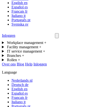
English
en
Español
es
Français
fr
Italiano
it
Português
pt
Svenska
sv
Inloggen
Neem contact op
Workplace management
+
Facility management
+
IT service management
+
Branches
+
Rollen
+
Over ons
Blog
Help
Inloggen
Language
Nederlands
nl
Deutsch
de
English
en
Español
es
Français
fr
Italiano
it
Português
pt