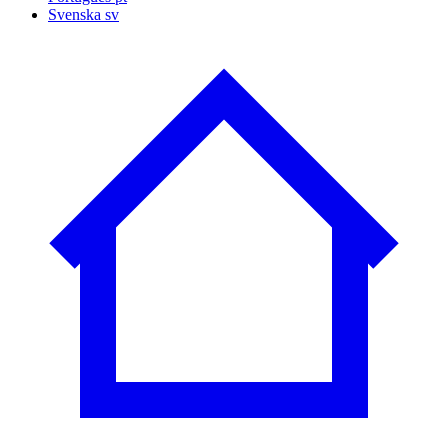
Svenska
sv