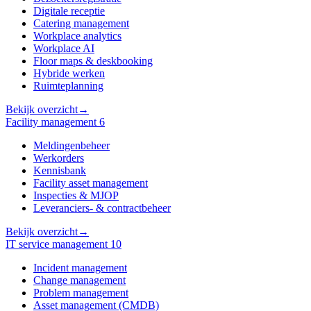
Digitale receptie
Catering management
Workplace analytics
Workplace AI
Floor maps & deskbooking
Hybride werken
Ruimteplanning
Bekijk overzicht
→
Facility management
6
Meldingenbeheer
Werkorders
Kennisbank
Facility asset management
Inspecties & MJOP
Leveranciers- & contractbeheer
Bekijk overzicht
→
IT service management
10
Incident management
Change management
Problem management
Asset management (CMDB)