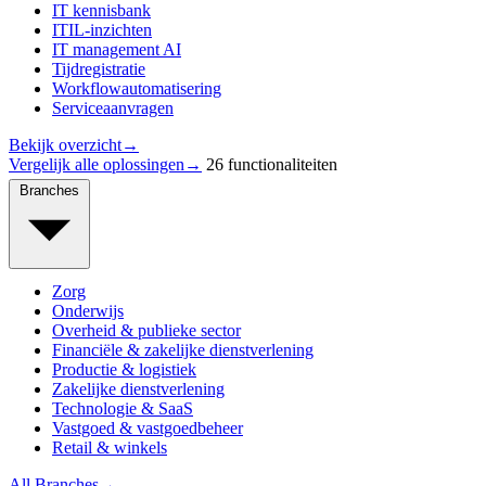
IT kennisbank
ITIL-inzichten
IT management AI
Tijdregistratie
Workflowautomatisering
Serviceaanvragen
Bekijk overzicht
→
Vergelijk alle oplossingen
→
26 functionaliteiten
Branches
Zorg
Onderwijs
Overheid & publieke sector
Financiële & zakelijke dienstverlening
Productie & logistiek
Zakelijke dienstverlening
Technologie & SaaS
Vastgoed & vastgoedbeheer
Retail & winkels
All Branches
→