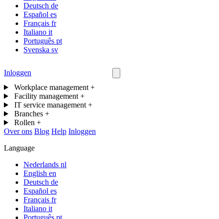
Deutsch
de
Español
es
Français
fr
Italiano
it
Português
pt
Svenska
sv
Inloggen
Neem contact op
Workplace management
+
Facility management
+
IT service management
+
Branches
+
Rollen
+
Over ons
Blog
Help
Inloggen
Language
Nederlands
nl
English
en
Deutsch
de
Español
es
Français
fr
Italiano
it
Português
pt