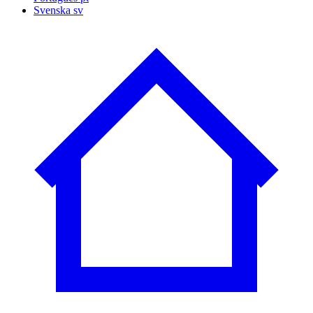
Svenska
sv