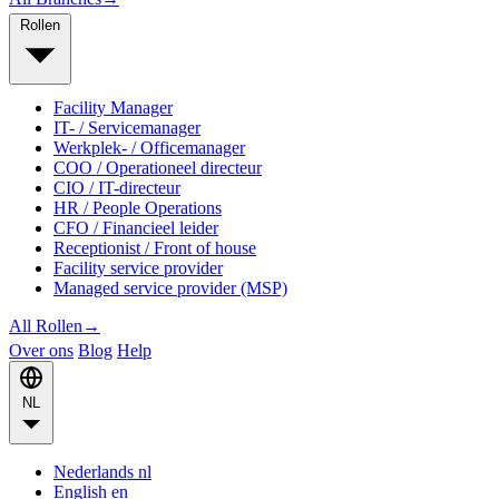
Rollen
Facility Manager
IT- / Servicemanager
Werkplek- / Officemanager
COO / Operationeel directeur
CIO / IT-directeur
HR / People Operations
CFO / Financieel leider
Receptionist / Front of house
Facility service provider
Managed service provider (MSP)
All Rollen
→
Over ons
Blog
Help
NL
Nederlands
nl
English
en