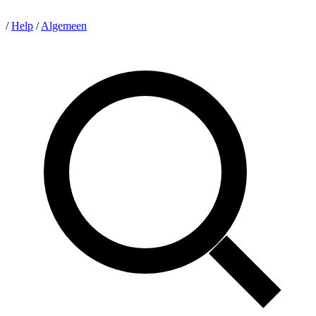
/
Help
/
Algemeen