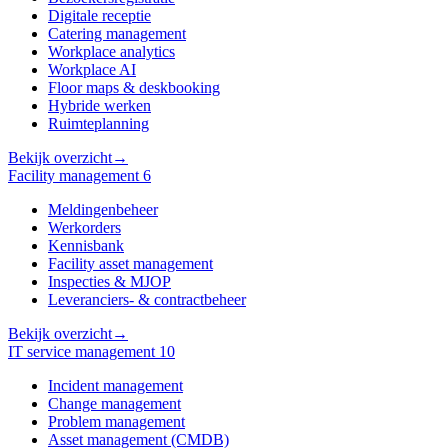
Digitale receptie
Catering management
Workplace analytics
Workplace AI
Floor maps & deskbooking
Hybride werken
Ruimteplanning
Bekijk overzicht
→
Facility management
6
Meldingenbeheer
Werkorders
Kennisbank
Facility asset management
Inspecties & MJOP
Leveranciers- & contractbeheer
Bekijk overzicht
→
IT service management
10
Incident management
Change management
Problem management
Asset management (CMDB)