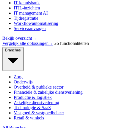
IT kennisbank
ITIL-inzichten
IT management AI
Tijdregistratie
Workflowautomatisering
Serviceaanvragen
Bekijk overzicht
→
Vergelijk alle oplossingen
→
26 functionaliteiten
Branches
Zorg
Onderwijs
Overheid & publieke sector
Financiële & zakelijke dienstverlening
Productie & logistiek
Zakelijke dienstverlening
Technologie & SaaS
Vastgoed & vastgoedbeheer
Retail & winkels
All Branches
→