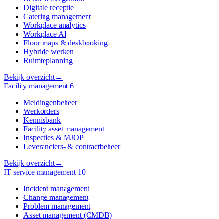
Digitale receptie
Catering management
Workplace analytics
Workplace AI
Floor maps & deskbooking
Hybride werken
Ruimteplanning
Bekijk overzicht
→
Facility management
6
Meldingenbeheer
Werkorders
Kennisbank
Facility asset management
Inspecties & MJOP
Leveranciers- & contractbeheer
Bekijk overzicht
→
IT service management
10
Incident management
Change management
Problem management
Asset management (CMDB)