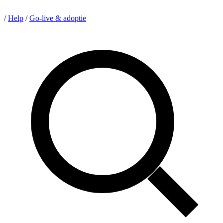
/
Help
/
Go-live & adoptie