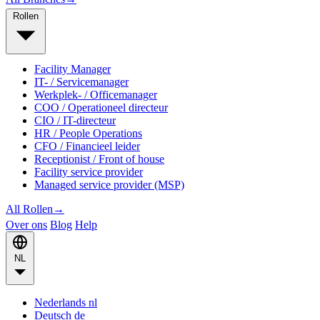
Rollen
Facility Manager
IT- / Servicemanager
Werkplek- / Officemanager
COO / Operationeel directeur
CIO / IT-directeur
HR / People Operations
CFO / Financieel leider
Receptionist / Front of house
Facility service provider
Managed service provider (MSP)
All Rollen
→
Over ons
Blog
Help
NL
Nederlands
nl
Deutsch
de