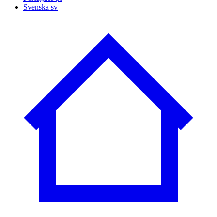
Svenska
sv