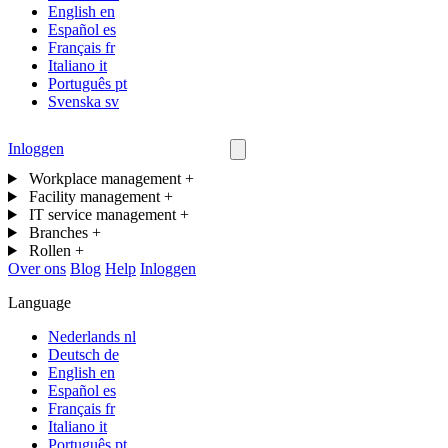
English
en
Español
es
Français
fr
Italiano
it
Português
pt
Svenska
sv
Inloggen
Neem contact op
Workplace management
+
Facility management
+
IT service management
+
Branches
+
Rollen
+
Over ons
Blog
Help
Inloggen
Language
Nederlands
nl
Deutsch
de
English
en
Español
es
Français
fr
Italiano
it
Português
pt