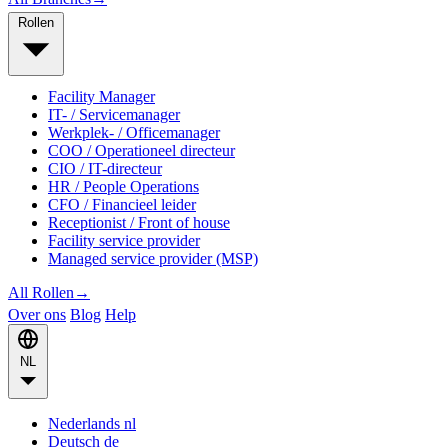
Rollen
Facility Manager
IT- / Servicemanager
Werkplek- / Officemanager
COO / Operationeel directeur
CIO / IT-directeur
HR / People Operations
CFO / Financieel leider
Receptionist / Front of house
Facility service provider
Managed service provider (MSP)
All Rollen
→
Over ons
Blog
Help
NL
Nederlands
nl
Deutsch
de