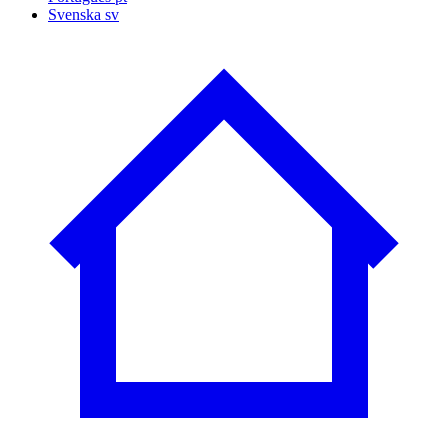
Svenska
sv