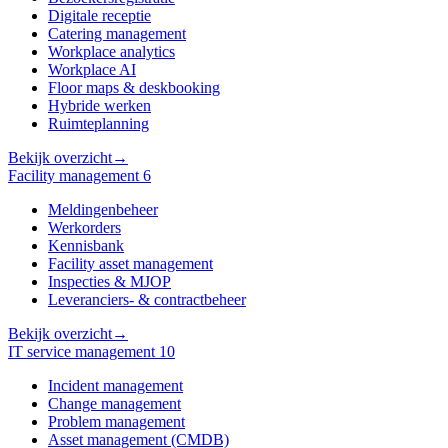
Digitale receptie
Catering management
Workplace analytics
Workplace AI
Floor maps & deskbooking
Hybride werken
Ruimteplanning
Bekijk overzicht
→
Facility management
6
Meldingenbeheer
Werkorders
Kennisbank
Facility asset management
Inspecties & MJOP
Leveranciers- & contractbeheer
Bekijk overzicht
→
IT service management
10
Incident management
Change management
Problem management
Asset management (CMDB)