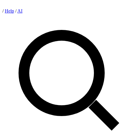
/
Help
/
AI