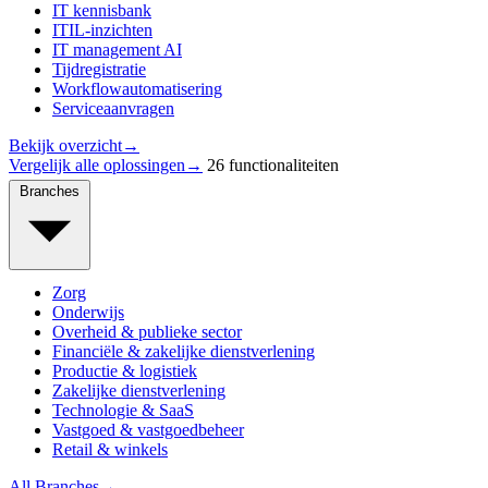
IT kennisbank
ITIL-inzichten
IT management AI
Tijdregistratie
Workflowautomatisering
Serviceaanvragen
Bekijk overzicht
→
Vergelijk alle oplossingen
→
26 functionaliteiten
Branches
Zorg
Onderwijs
Overheid & publieke sector
Financiële & zakelijke dienstverlening
Productie & logistiek
Zakelijke dienstverlening
Technologie & SaaS
Vastgoed & vastgoedbeheer
Retail & winkels
All Branches
→