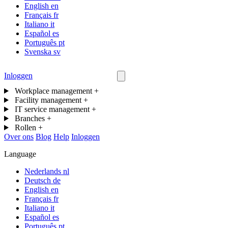
English
en
Français
fr
Italiano
it
Español
es
Português
pt
Svenska
sv
Inloggen
Neem contact op
Workplace management
+
Facility management
+
IT service management
+
Branches
+
Rollen
+
Over ons
Blog
Help
Inloggen
Language
Nederlands
nl
Deutsch
de
English
en
Français
fr
Italiano
it
Español
es
Português
pt