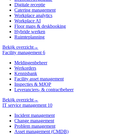
Digitale receptie
Catering management
Workplace analytics
Workplace AI
Floor maps & deskbooking
Hybride werken
Ruimteplanning
Bekijk overzicht
→
Facility management
6
Meldingenbeheer
Werkorders
Kennisbank
Facility asset management
Inspecties & MJOP
Leveranciers- & contractbeheer
Bekijk overzicht
→
IT service management
10
Incident management
Change management
Problem management
Asset management (CMDB)