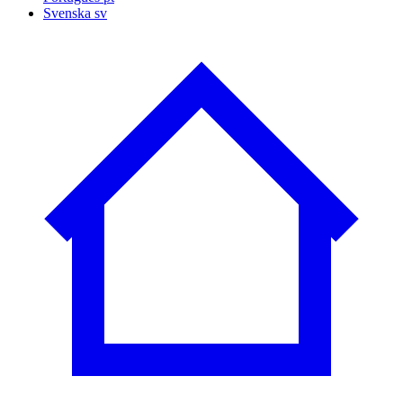
Svenska
sv