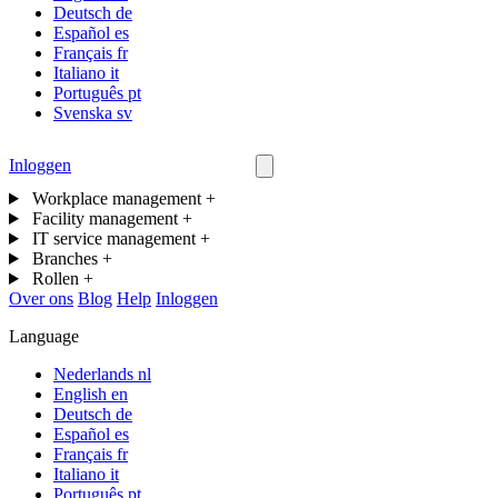
Deutsch
de
Español
es
Français
fr
Italiano
it
Português
pt
Svenska
sv
Inloggen
Neem contact op
Workplace management
+
Facility management
+
IT service management
+
Branches
+
Rollen
+
Over ons
Blog
Help
Inloggen
Language
Nederlands
nl
English
en
Deutsch
de
Español
es
Français
fr
Italiano
it
Português
pt