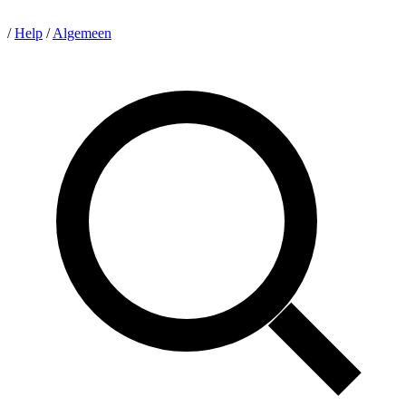
/
Help
/
Algemeen