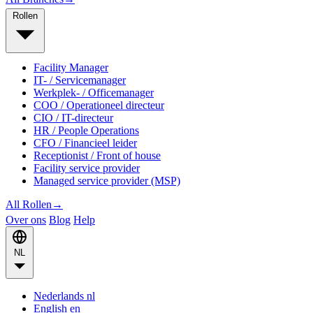
Rollen
Facility Manager
IT- / Servicemanager
Werkplek- / Officemanager
COO / Operationeel directeur
CIO / IT-directeur
HR / People Operations
CFO / Financieel leider
Receptionist / Front of house
Facility service provider
Managed service provider (MSP)
All Rollen
→
Over ons
Blog
Help
NL
Nederlands
nl
English
en