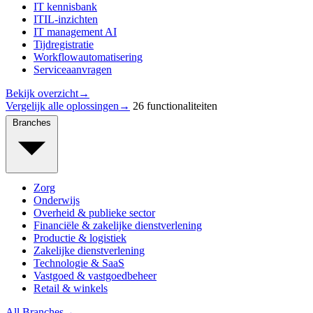
IT kennisbank
ITIL-inzichten
IT management AI
Tijdregistratie
Workflowautomatisering
Serviceaanvragen
Bekijk overzicht
→
Vergelijk alle oplossingen
→
26 functionaliteiten
Branches
Zorg
Onderwijs
Overheid & publieke sector
Financiële & zakelijke dienstverlening
Productie & logistiek
Zakelijke dienstverlening
Technologie & SaaS
Vastgoed & vastgoedbeheer
Retail & winkels
All Branches
→