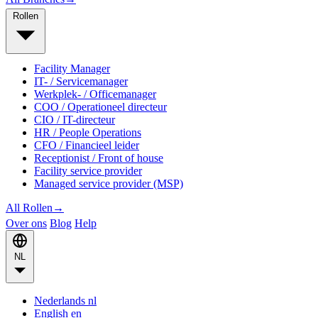
Rollen
Facility Manager
IT- / Servicemanager
Werkplek- / Officemanager
COO / Operationeel directeur
CIO / IT-directeur
HR / People Operations
CFO / Financieel leider
Receptionist / Front of house
Facility service provider
Managed service provider (MSP)
All Rollen
→
Over ons
Blog
Help
NL
Nederlands
nl
English
en