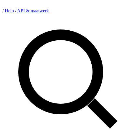
/
Help
/
API & maatwerk