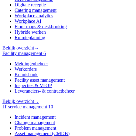
Digitale receptie
Catering management
Workplace analytics
Workplace AI
Floor maps & deskbooking
Hybride werken
Ruimteplanning
Bekijk overzicht
→
Facility management
6
Meldingenbeheer
Werkorders
Kennisbank
Facility asset management
Inspecties & MJOP
Leveranciers- & contractbeheer
Bekijk overzicht
→
IT service management
10
Incident management
Change management
Problem management
Asset management (CMDB)