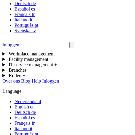
Deutsch
de
Español
es
Français
fr
Italiano
it
Português
pt
Svenska
sv
Inloggen
Neem contact op
Workplace management
+
Facility management
+
IT service management
+
Branches
+
Rollen
+
Over ons
Blog
Help
Inloggen
Language
Nederlands
nl
English
en
Deutsch
de
Español
es
Français
fr
Italiano
it
Português
pt