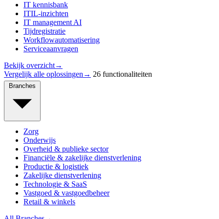
IT kennisbank
ITIL-inzichten
IT management AI
Tijdregistratie
Workflowautomatisering
Serviceaanvragen
Bekijk overzicht
→
Vergelijk alle oplossingen
→
26 functionaliteiten
Branches
Zorg
Onderwijs
Overheid & publieke sector
Financiële & zakelijke dienstverlening
Productie & logistiek
Zakelijke dienstverlening
Technologie & SaaS
Vastgoed & vastgoedbeheer
Retail & winkels
All Branches
→