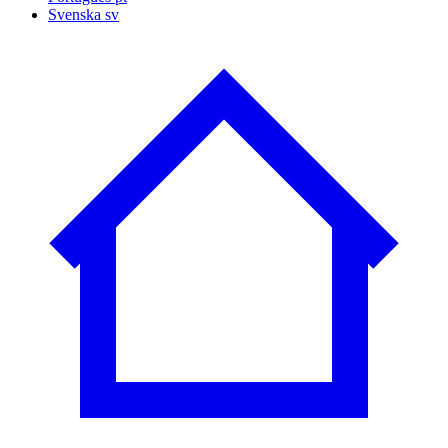
Svenska
sv