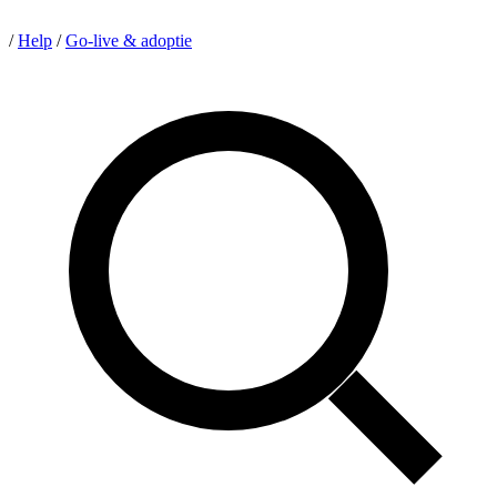
/
Help
/
Go-live & adoptie