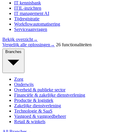
IT kennisbank
ITIL-inzichten
IT management AI
Tijdregistratie
Workflowautomatisering
Serviceaanvragen
Bekijk overzicht
→
Vergelijk alle oplossingen
→
26 functionaliteiten
Branches
Zorg
Onderwijs
Overheid & publieke sector
Financiële & zakelijke dienstverlening
Productie & logistiek
Zakelijke dienstverlening
Technologie & SaaS
Vastgoed & vastgoedbeheer
Retail & winkels
All Branches
→