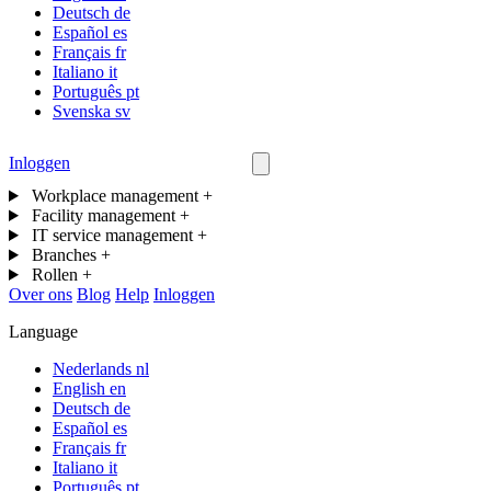
Deutsch
de
Español
es
Français
fr
Italiano
it
Português
pt
Svenska
sv
Inloggen
Neem contact op
Workplace management
+
Facility management
+
IT service management
+
Branches
+
Rollen
+
Over ons
Blog
Help
Inloggen
Language
Nederlands
nl
English
en
Deutsch
de
Español
es
Français
fr
Italiano
it
Português
pt