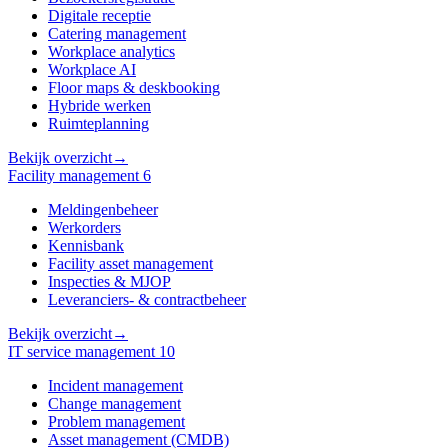
Digitale receptie
Catering management
Workplace analytics
Workplace AI
Floor maps & deskbooking
Hybride werken
Ruimteplanning
Bekijk overzicht
→
Facility management
6
Meldingenbeheer
Werkorders
Kennisbank
Facility asset management
Inspecties & MJOP
Leveranciers- & contractbeheer
Bekijk overzicht
→
IT service management
10
Incident management
Change management
Problem management
Asset management (CMDB)