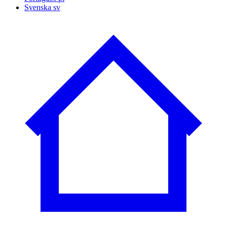
Svenska
sv