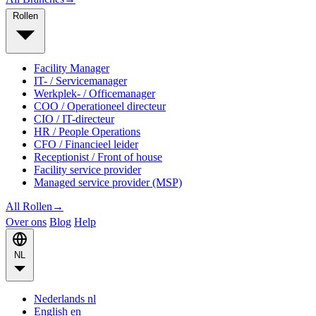
Rollen
Facility Manager
IT- / Servicemanager
Werkplek- / Officemanager
COO / Operationeel directeur
CIO / IT-directeur
HR / People Operations
CFO / Financieel leider
Receptionist / Front of house
Facility service provider
Managed service provider (MSP)
All Rollen
→
Over ons
Blog
Help
NL
Nederlands
nl
English
en