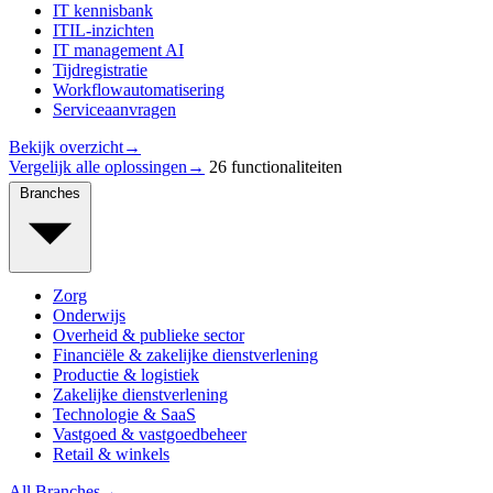
IT kennisbank
ITIL-inzichten
IT management AI
Tijdregistratie
Workflowautomatisering
Serviceaanvragen
Bekijk overzicht
→
Vergelijk alle oplossingen
→
26 functionaliteiten
Branches
Zorg
Onderwijs
Overheid & publieke sector
Financiële & zakelijke dienstverlening
Productie & logistiek
Zakelijke dienstverlening
Technologie & SaaS
Vastgoed & vastgoedbeheer
Retail & winkels
All Branches
→