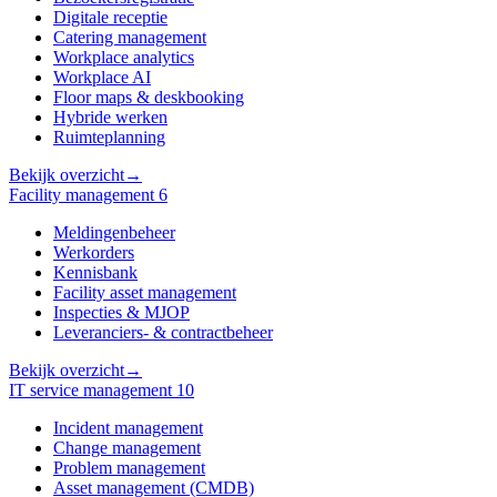
Digitale receptie
Catering management
Workplace analytics
Workplace AI
Floor maps & deskbooking
Hybride werken
Ruimteplanning
Bekijk overzicht
→
Facility management
6
Meldingenbeheer
Werkorders
Kennisbank
Facility asset management
Inspecties & MJOP
Leveranciers- & contractbeheer
Bekijk overzicht
→
IT service management
10
Incident management
Change management
Problem management
Asset management (CMDB)