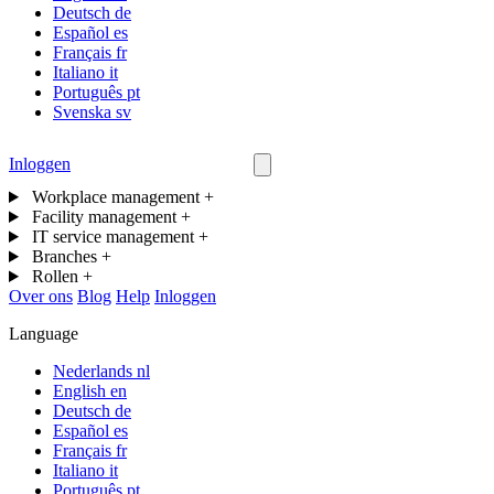
Deutsch
de
Español
es
Français
fr
Italiano
it
Português
pt
Svenska
sv
Inloggen
Neem contact op
Workplace management
+
Facility management
+
IT service management
+
Branches
+
Rollen
+
Over ons
Blog
Help
Inloggen
Language
Nederlands
nl
English
en
Deutsch
de
Español
es
Français
fr
Italiano
it
Português
pt