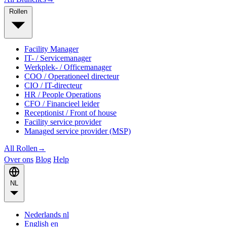
Rollen
Facility Manager
IT- / Servicemanager
Werkplek- / Officemanager
COO / Operationeel directeur
CIO / IT-directeur
HR / People Operations
CFO / Financieel leider
Receptionist / Front of house
Facility service provider
Managed service provider (MSP)
All Rollen
→
Over ons
Blog
Help
NL
Nederlands
nl
English
en