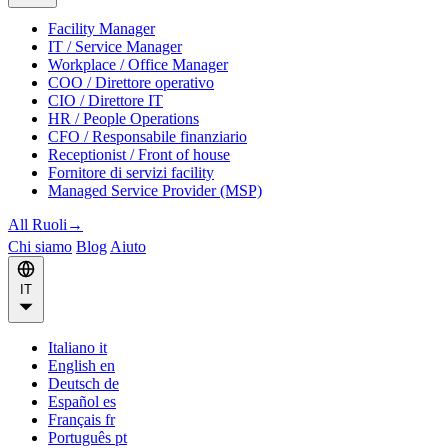
Facility Manager
IT / Service Manager
Workplace / Office Manager
COO / Direttore operativo
CIO / Direttore IT
HR / People Operations
CFO / Responsabile finanziario
Receptionist / Front of house
Fornitore di servizi facility
Managed Service Provider (MSP)
All Ruoli
→
Chi siamo
Blog
Aiuto
IT
Italiano
it
English
en
Deutsch
de
Español
es
Français
fr
Português
pt