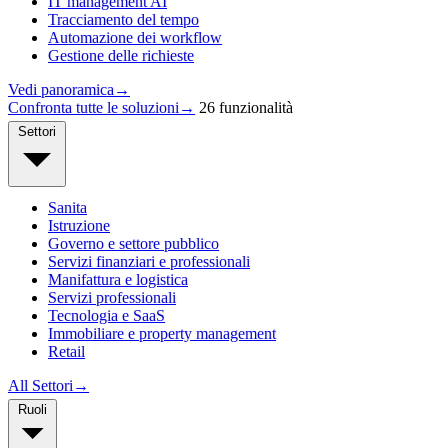
IT management AI
Tracciamento del tempo
Automazione dei workflow
Gestione delle richieste
Vedi panoramica
→
Confronta tutte le soluzioni
→
26 funzionalità
Settori
Sanita
Istruzione
Governo e settore pubblico
Servizi finanziari e professionali
Manifattura e logistica
Servizi professionali
Tecnologia e SaaS
Immobiliare e property management
Retail
All Settori
→
Ruoli