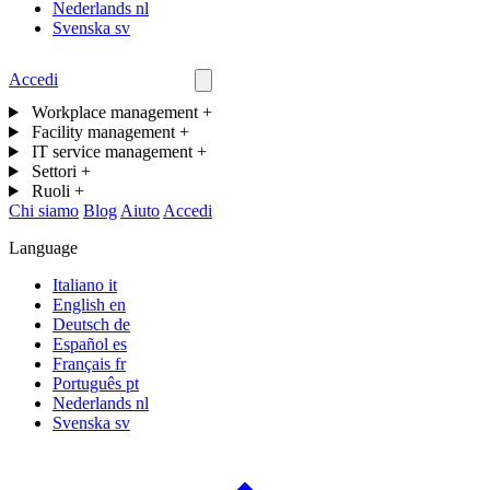
Nederlands
nl
Svenska
sv
Accedi
Contattaci
Workplace management
+
Facility management
+
IT service management
+
Settori
+
Ruoli
+
Chi siamo
Blog
Aiuto
Accedi
Language
Italiano
it
English
en
Deutsch
de
Español
es
Français
fr
Português
pt
Nederlands
nl
Svenska
sv