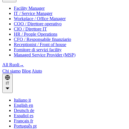
Facility Manager
IT / Service Manager
Workplace / Office Manager
COO / Direttore operativo
CIO / Direttore IT
HR / People Operations
CFO / Responsabile finanziario
Receptionist / Front of house
Fornitore di servizi facility
Managed Service Provider (MSP)
All Ruoli
→
Chi siamo
Blog
Aiuto
IT
Italiano
it
English
en
Deutsch
de
Español
es
Français
fr
Português
pt