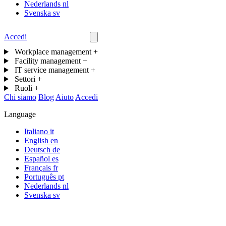
Nederlands
nl
Svenska
sv
Accedi
Contattaci
Workplace management
+
Facility management
+
IT service management
+
Settori
+
Ruoli
+
Chi siamo
Blog
Aiuto
Accedi
Language
Italiano
it
English
en
Deutsch
de
Español
es
Français
fr
Português
pt
Nederlands
nl
Svenska
sv