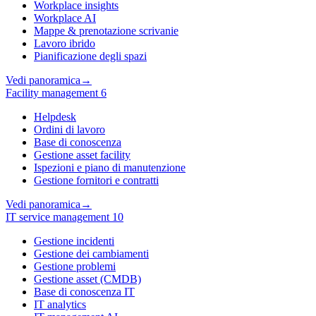
Workplace insights
Workplace AI
Mappe & prenotazione scrivanie
Lavoro ibrido
Pianificazione degli spazi
Vedi panoramica
→
Facility management
6
Helpdesk
Ordini di lavoro
Base di conoscenza
Gestione asset facility
Ispezioni e piano di manutenzione
Gestione fornitori e contratti
Vedi panoramica
→
IT service management
10
Gestione incidenti
Gestione dei cambiamenti
Gestione problemi
Gestione asset (CMDB)
Base di conoscenza IT
IT analytics