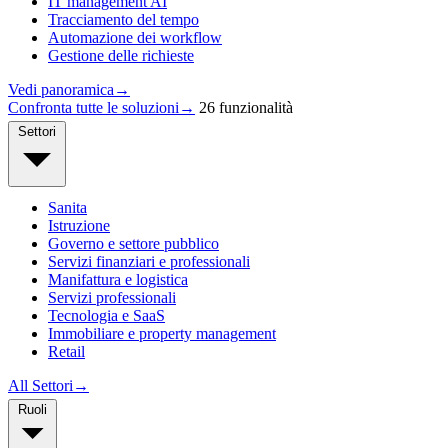
IT management AI
Tracciamento del tempo
Automazione dei workflow
Gestione delle richieste
Vedi panoramica
→
Confronta tutte le soluzioni
→
26 funzionalità
Settori
Sanita
Istruzione
Governo e settore pubblico
Servizi finanziari e professionali
Manifattura e logistica
Servizi professionali
Tecnologia e SaaS
Immobiliare e property management
Retail
All Settori
→
Ruoli