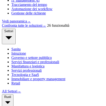
IT management AI
Tracciamento del tempo
Automazione dei workflow
Gestione delle richieste
Vedi panoramica
→
Confronta tutte le soluzioni
→
26 funzionalità
Settori
Sanita
Istruzione
Governo e settore pubblico
Servizi finanziari e professionali
Manifattura e logistica
Servizi professionali
Tecnologia e SaaS
Immobiliare e property management
Retail
All Settori
→
Ruoli