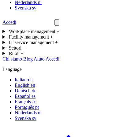
Nederlands
nl
Svenska
sv
Accedi
Contattaci
Workplace management
+
Facility management
+
IT service management
+
Settori
+
Ruoli
+
Chi siamo
Blog
Aiuto
Accedi
Language
Italiano
it
English
en
Deutsch
de
Español
es
Français
fr
Português
pt
Nederlands
nl
Svenska
sv