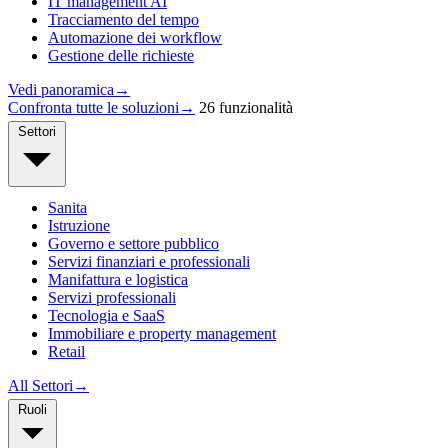
IT management AI
Tracciamento del tempo
Automazione dei workflow
Gestione delle richieste
Vedi panoramica
→
Confronta tutte le soluzioni
→
26 funzionalità
Settori
Sanita
Istruzione
Governo e settore pubblico
Servizi finanziari e professionali
Manifattura e logistica
Servizi professionali
Tecnologia e SaaS
Immobiliare e property management
Retail
All Settori
→
Ruoli