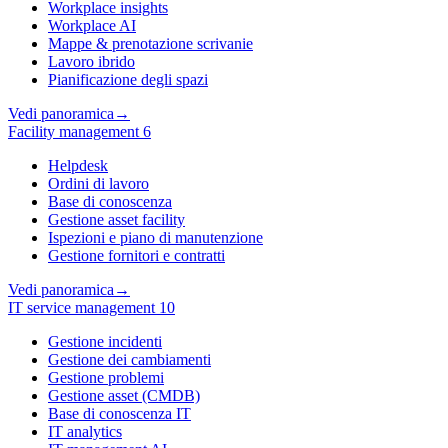
Workplace insights
Workplace AI
Mappe & prenotazione scrivanie
Lavoro ibrido
Pianificazione degli spazi
Vedi panoramica
→
Facility management
6
Helpdesk
Ordini di lavoro
Base di conoscenza
Gestione asset facility
Ispezioni e piano di manutenzione
Gestione fornitori e contratti
Vedi panoramica
→
IT service management
10
Gestione incidenti
Gestione dei cambiamenti
Gestione problemi
Gestione asset (CMDB)
Base di conoscenza IT
IT analytics