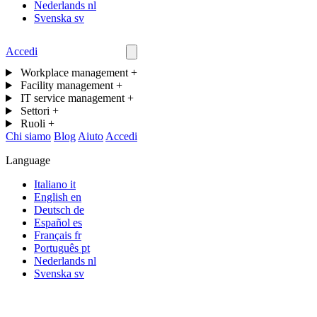
Nederlands
nl
Svenska
sv
Accedi
Contattaci
Workplace management
+
Facility management
+
IT service management
+
Settori
+
Ruoli
+
Chi siamo
Blog
Aiuto
Accedi
Language
Italiano
it
English
en
Deutsch
de
Español
es
Français
fr
Português
pt
Nederlands
nl
Svenska
sv