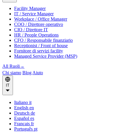
Facility Manager
IT / Service Manager
Workplace / Office Manager
COO / Direttore operativo
CIO / Direttore IT
HR / People Operations
CFO / Responsabile finanziario
Receptionist / Front of house
Fornitore di servizi facility
Managed Service Provider (MSP)
All Ruoli
→
Chi siamo
Blog
Aiuto
IT
Italiano
it
English
en
Deutsch
de
Español
es
Français
fr
Português
pt