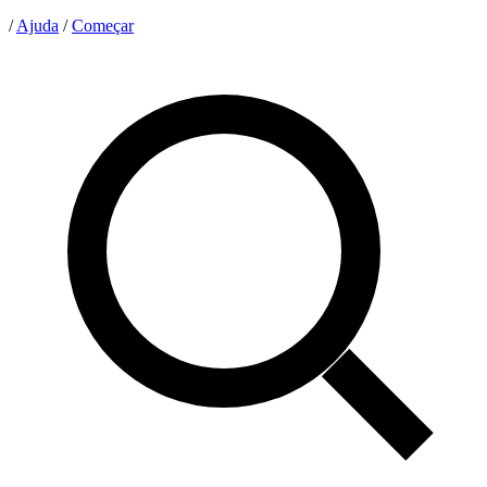
/
Ajuda
/
Começar