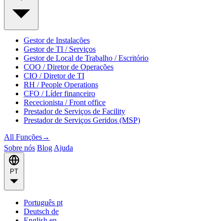
Gestor de Instalações
Gestor de TI / Serviços
Gestor de Local de Trabalho / Escritório
COO / Diretor de Operações
CIO / Diretor de TI
RH / People Operations
CFO / Líder financeiro
Rececionista / Front office
Prestador de Serviços de Facility
Prestador de Serviços Geridos (MSP)
All Funções
→
Sobre nós
Blog
Ajuda
PT
Português
pt
Deutsch
de
English
en