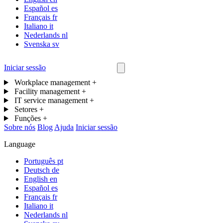
Español
es
Français
fr
Italiano
it
Nederlands
nl
Svenska
sv
Iniciar sessão
Contacta-nos
Workplace management
+
Facility management
+
IT service management
+
Setores
+
Funções
+
Sobre nós
Blog
Ajuda
Iniciar sessão
Language
Português
pt
Deutsch
de
English
en
Español
es
Français
fr
Italiano
it
Nederlands
nl